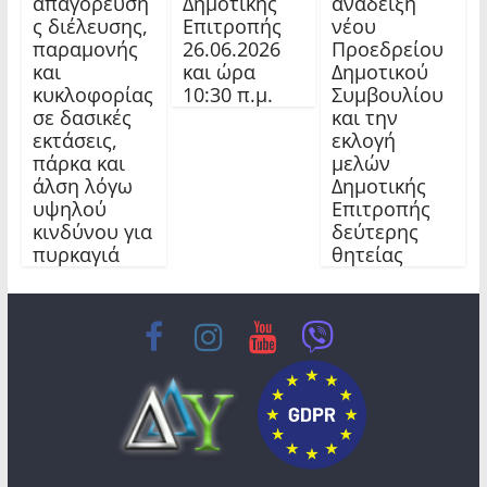
Δημοτικής
απαγόρευση
ανάδειξη
Επιτροπής
ς διέλευσης,
νέου
26.06.2026
παραμονής
Προεδρείου
και ώρα
και
Δημοτικού
10:30 π.μ.
κυκλοφορίας
Συμβουλίου
σε δασικές
και την
εκτάσεις,
εκλογή
πάρκα και
μελών
άλση λόγω
Δημοτικής
υψηλού
Επιτροπής
κινδύνου για
δεύτερης
πυρκαγιά
θητείας