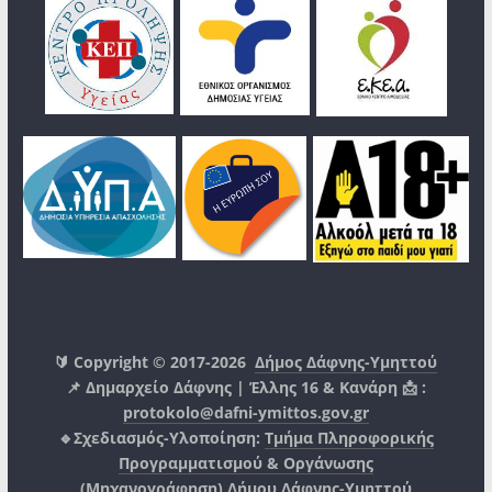
🔰 Copyright © 2017-2026
Δήμος Δάφνης-Υμηττού
📌 Δημαρχείο Δάφνης | Έλλης 16 & Κανάρη 📩 :
protokolo@dafni-ymittos.gov.gr
🔹Σχεδιασμός-Υλοποίηση:
Τμήμα Πληροφορικής
Προγραμματισμού & Οργάνωσης
(Μηχανογράφηση)
Δήμου Δάφνης-Υμηττού