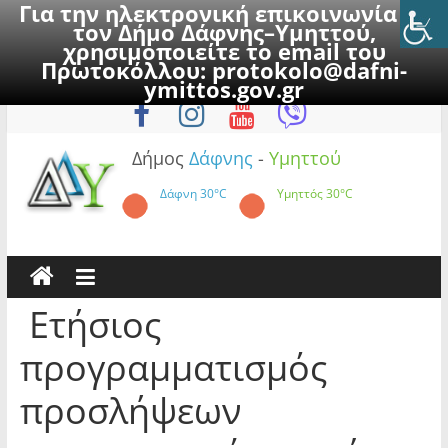
Για την ηλεκτρονική επικοινωνία με
τον Δήμο Δάφνης–Υμηττού,
χρησιμοποιείτε το email του
Πρωτοκόλλου:
protokolo@dafni-
Skip
Δευτέρα, 10 Αυγούστου 2026
ymittos.gov.gr
to
content
Δήμος
Δάφνης
-
Υμηττού
Δάφνη
30°C
Υμηττός
30°C
Ετήσιος
προγραμματισμός
προσλήψεων