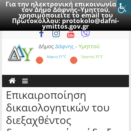
Για την ηλεκτρονική επικοινωνία με
τον Δήμο Δάφνης–Υμηττού,
χρησιμοποιείτε το email του
Πρωτοκόλλου:
protokolo@dafni-
Skip
Κυριακή, 9 Αυγούστου 2026
ymittos.gov.gr
to
content
Δήμος
Δάφνης
-
Υμηττού
Δάφνη
31°C
Υμηττός
31°C
Επικαιροποίηση
δικαιολογητικών του
διεξαχθέντος