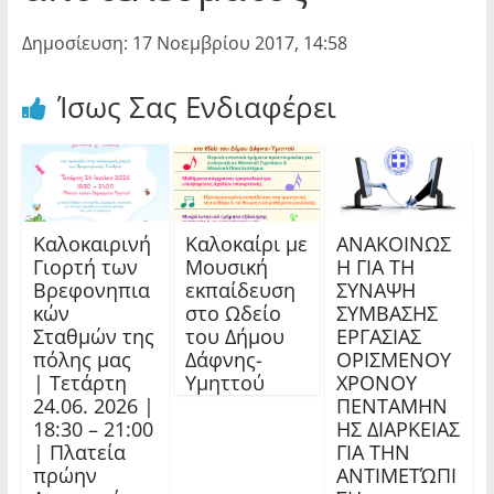
Δημοσίευση: 17 Νοεμβρίου 2017, 14:58
Ίσως Σας Ενδιαφέρει
Καλοκαιρινή
Καλοκαίρι με
ΑΝΑΚΟΙΝΩΣ
Γιορτή των
Μουσική
Η ΓΙΑ ΤΗ
Βρεφονηπια
εκπαίδευση
ΣΥΝΑΨΗ
κών
στο Ωδείο
ΣΥΜΒΑΣΗΣ
Σταθμών της
του Δήμου
ΕΡΓΑΣΙΑΣ
πόλης μας
Δάφνης-
ΟΡΙΣΜΕΝΟΥ
| Τετάρτη
Υμηττού
ΧΡΟΝΟΥ
24.06. 2026 |
ΠΕΝΤΑΜΗΝ
18:30 – 21:00
ΗΣ ΔΙΑΡΚΕΙΑΣ
| Πλατεία
ΓΙΑ ΤΗΝ
πρώην
ΑΝΤΙΜΕΤΏΠΙ