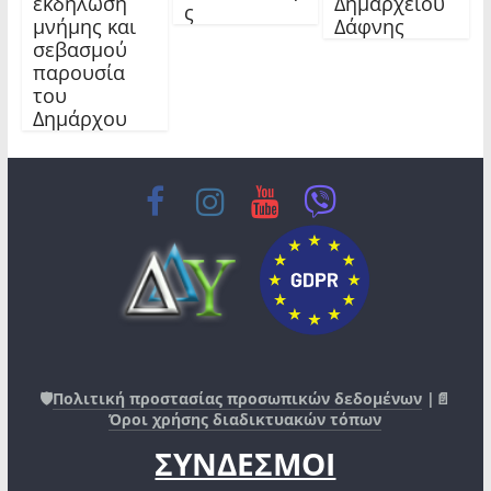
εκδήλωση
Δημαρχείου
ς
μνήμης και
Δάφνης
σεβασμού
παρουσία
του
Δημάρχου
🛡️
Πολιτική προστασίας προσωπικών δεδομένων
|📄
Όροι χρήσης διαδικτυακών τόπων
ΣΥΝΔΕΣΜΟΙ