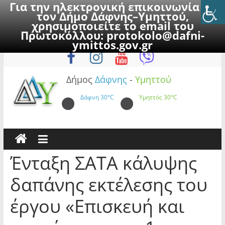
Για την ηλεκτρονική επικοινωνία με
τον Δήμο Δάφνης–Υμηττού,
χρησιμοποιείτε το email του
Πρωτοκόλλου:
protokolo@dafni-
Skip
Πέμπτη, 6 Αυγούστου 2026
ymittos.gov.gr
to
content
Δήμος
Δάφνης
-
Υμηττού
Δάφνη
30°C
Υμηττός
30°C
Ένταξη ΣΑΤΑ κάλυψης
δαπάνης εκτέλεσης του
έργου «Επισκευή και