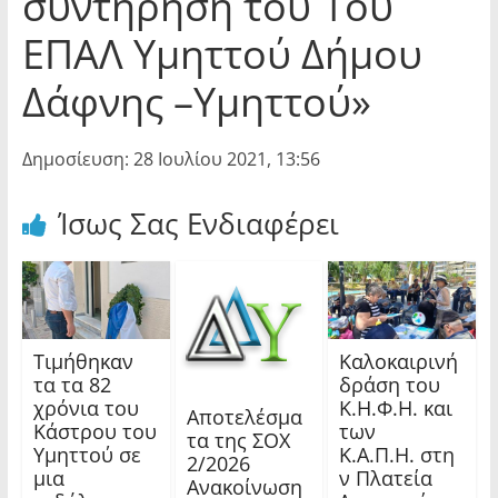
συντήρηση του 1ου
ΕΠΑΛ Υμηττού Δήμου
Δάφνης –Υμηττού»
Δημοσίευση: 28 Ιουλίου 2021, 13:56
Ίσως Σας Ενδιαφέρει
Τιμήθηκαν
Καλοκαιρινή
τα τα 82
δράση του
χρόνια του
Κ.Η.Φ.Η. και
Αποτελέσμα
Κάστρου του
των
τα της ΣΟΧ
Υμηττού σε
Κ.Α.Π.Η. στη
2/2026
μια
ν Πλατεία
Ανακοίνωση