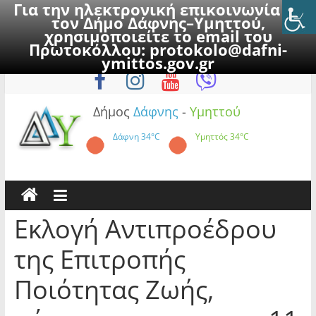
Για την ηλεκτρονική επικοινωνία με
τον Δήμο Δάφνης–Υμηττού,
χρησιμοποιείτε το email του
Πρωτοκόλλου:
protokolo@dafni-
Skip
Παρασκευή, 7 Αυγούστου 2026
ymittos.gov.gr
to
content
Δήμος
Δάφνης
-
Υμηττού
Δάφνη
34°C
Υμηττός
34°C
Εκλογή Αντιπροέδρου
της Επιτροπής
Ποιότητας Ζωής,