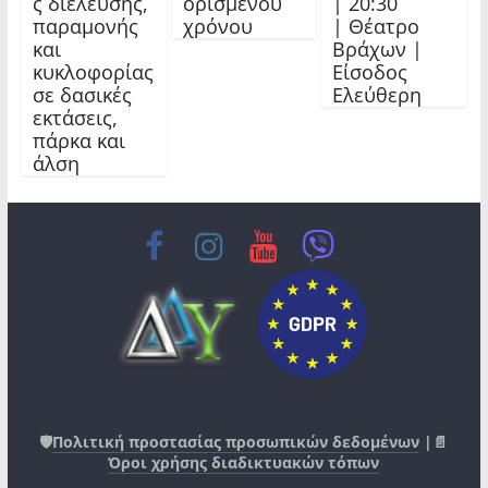
ς διέλευσης,
ορισμένου
| 20:30
παραμονής
χρόνου
| Θέατρο
και
Βράχων |
κυκλοφορίας
Είσοδος
σε δασικές
Ελεύθερη
εκτάσεις,
πάρκα και
άλση
🛡️
Πολιτική προστασίας προσωπικών δεδομένων
|📄
Όροι χρήσης διαδικτυακών τόπων