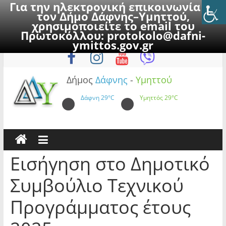
Για την ηλεκτρονική επικοινωνία με
τον Δήμο Δάφνης–Υμηττού,
χρησιμοποιείτε το email του
Πρωτοκόλλου:
protokolo@dafni-
Skip
Δευτέρα, 10 Αυγούστου 2026
ymittos.gov.gr
to
content
Δήμος
Δάφνης
-
Υμηττού
Δάφνη
29°C
Υμηττός
29°C
Εισήγηση στο Δημοτικό
Συμβούλιο Τεχνικού
Προγράμματος έτους