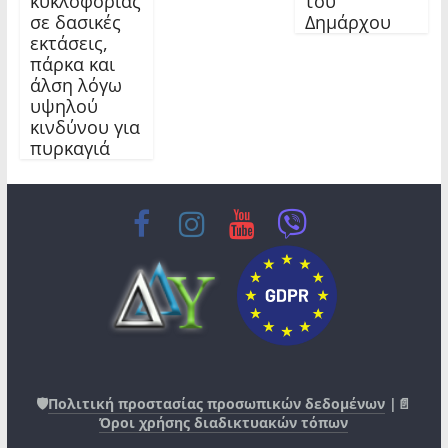
κυκλοφορίας
του
σε δασικές
Δημάρχου
εκτάσεις,
πάρκα και
άλση λόγω
υψηλού
κινδύνου για
πυρκαγιά
🛡️
Πολιτική προστασίας προσωπικών δεδομένων
|📄
Όροι χρήσης διαδικτυακών τόπων