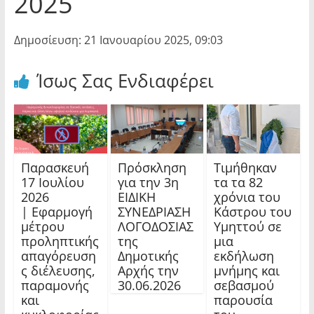
2025
Δημοσίευση: 21 Ιανουαρίου 2025, 09:03
Ίσως Σας Ενδιαφέρει
Παρασκευή
Πρόσκληση
Τιμήθηκαν
17 Ιουλίου
για την 3η
τα τα 82
2026
ΕΙΔΙΚΗ
χρόνια του
| Εφαρμογή
ΣΥΝΕΔΡΙΑΣΗ
Κάστρου του
μέτρου
ΛΟΓΟΔΟΣΙΑΣ
Υμηττού σε
προληπτικής
της
μια
απαγόρευση
Δημοτικής
εκδήλωση
ς διέλευσης,
Αρχής την
μνήμης και
παραμονής
30.06.2026
σεβασμού
και
παρουσία