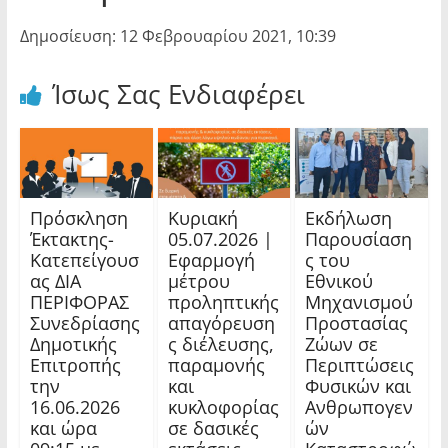
Δημοσίευση: 12 Φεβρουαρίου 2021, 10:39
Ίσως Σας Ενδιαφέρει
Πρόσκληση
Κυριακή
Εκδήλωση
Έκτακτης-
05.07.2026 |
Παρουσίαση
Κατεπείγουσ
Εφαρμογή
ς του
ας ΔΙΑ
μέτρου
Εθνικού
ΠΕΡΙΦΟΡΑΣ
προληπτικής
Μηχανισμού
Συνεδρίασης
απαγόρευση
Προστασίας
Δημοτικής
ς διέλευσης,
Ζώων σε
Επιτροπής
παραμονής
Περιπτώσεις
την
και
Φυσικών και
16.06.2026
κυκλοφορίας
Ανθρωπογεν
και ώρα
σε δασικές
ών