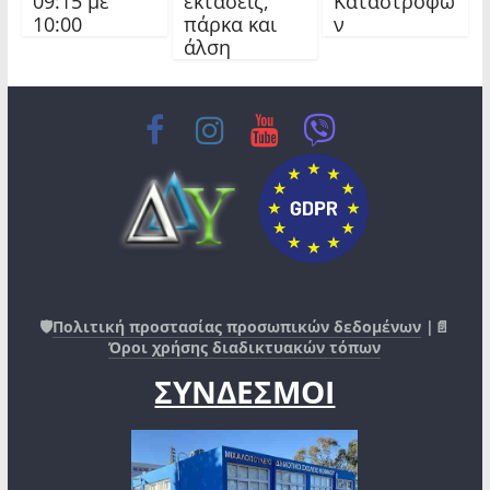
09:15 με
εκτάσεις,
Καταστροφώ
10:00
πάρκα και
ν
άλση
🛡️
Πολιτική προστασίας προσωπικών δεδομένων
|📄
Όροι χρήσης διαδικτυακών τόπων
ΣΥΝΔΕΣΜΟΙ