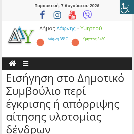
Skip
Παρασκευή, 7 Αυγούστου 2026
to
content
Δήμος
Δάφνης
-
Υμηττού
Δάφνη
35°C
Υμηττός
34°C
Εισήγηση στο Δημοτικό
Συμβούλιο περί
έγκρισης ή απόρριψης
αίτησης υλοτομίας
δένδρων