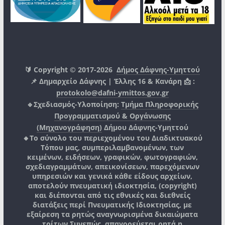
🔰 Copyright © 2017-2026
Δήμος Δάφνης-Υμηττού
📌 Δημαρχείο Δάφνης | Έλλης 16 & Κανάρη 📩 :
protokolo@dafni-ymittos.gov.gr
🔹Σχεδιασμός-Υλοποίηση:
Τμήμα Πληροφορικής
Προγραμματισμού & Οργάνωσης
(Μηχανογράφηση)
Δήμου Δάφνης-Υμηττού
🔸Το σύνολο του περιεχομένου του Διαδικτυακού
Τόπου μας, συμπεριλαμβανομένων, των
κειμένων, ειδήσεων, γραφικών, φωτογραφιών,
σχεδιαγραμμάτων, απεικονίσεων, παρεχόμενων
υπηρεσιών και γενικά κάθε είδους αρχείων,
αποτελούν πνευματική ιδιοκτησία, (copyright)
και διέπονται από τις εθνικές και διεθνείς
διατάξεις περί Πνευματικής Ιδιοκτησίας, με
εξαίρεση τα ρητώς αναγνωρισμένα δικαιώματα
τρίτων.
Συνεπώς, απαγορεύεται ρητά η