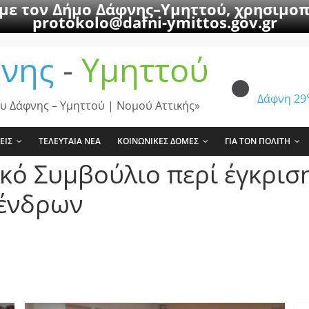
 με τον Δήμο Δάφνης–Υμηττού, χρησιμοπ
protokolo@dafni-ymittos.gov.gr
νης
-
Υμηττού
Δάφνη
29
υ Δάφνης – Υμηττού | Νομού Αττικής»
ΕΙΣ
ΤΕΛΕΥΤΑΙΑ ΝΕΑ
ΚΟΙΝΩΝΙΚΕΣ ΔΟΜΕΣ
ΓΙΑ ΤΟΝ ΠΟΛΙΤΗ
κό Συμβούλιο περί έγκρισ
δένδρων