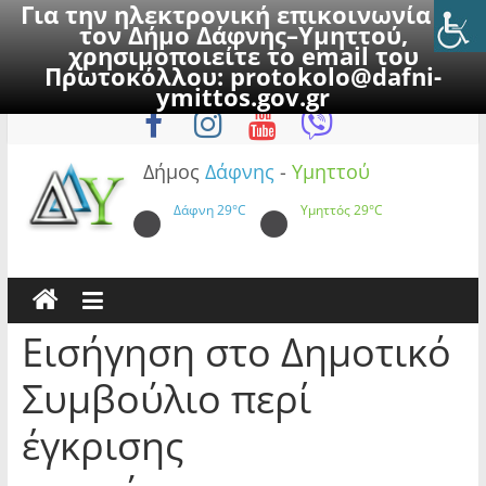
Για την ηλεκτρονική επικοινωνία με
τον Δήμο Δάφνης–Υμηττού,
χρησιμοποιείτε το email του
Πρωτοκόλλου:
protokolo@dafni-
Skip
Παρασκευή, 7 Αυγούστου 2026
ymittos.gov.gr
to
content
Δήμος
Δάφνης
-
Υμηττού
Δάφνη
29°C
Υμηττός
29°C
Εισήγηση στο Δημοτικό
Συμβούλιο περί
έγκρισης