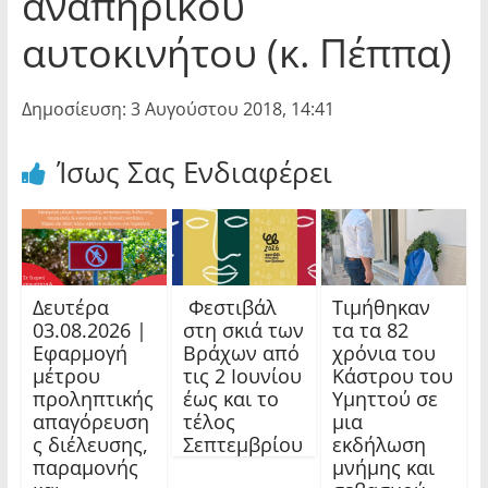
αναπηρικού
αυτοκινήτου (κ. Πέππα)
Δημοσίευση: 3 Αυγούστου 2018, 14:41
Ίσως Σας Ενδιαφέρει
Δευτέρα
Φεστιβάλ
Τιμήθηκαν
03.08.2026 |
στη σκιά των
τα τα 82
Εφαρμογή
Βράχων από
χρόνια του
μέτρου
τις 2 Ιουνίου
Κάστρου του
προληπτικής
έως και το
Υμηττού σε
απαγόρευση
τέλος
μια
ς διέλευσης,
Σεπτεμβρίου
εκδήλωση
παραμονής
μνήμης και