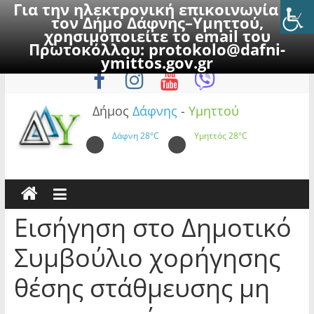
Για την ηλεκτρονική επικοινωνία με
τον Δήμο Δάφνης–Υμηττού,
χρησιμοποιείτε το email του
Πρωτοκόλλου:
protokolo@dafni-
Skip
Πέμπτη, 6 Αυγούστου 2026
ymittos.gov.gr
to
content
Δήμος
Δάφνης
-
Υμηττού
Δάφνη
28°C
Υμηττός
28°C
Εισήγηση στο Δημοτικό
Συμβούλιο χορήγησης
θέσης στάθμευσης μη