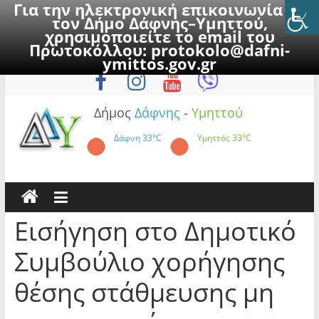
Για την ηλεκτρονική επικοινωνία με
τον Δήμο Δάφνης–Υμηττού,
χρησιμοποιείτε το email του
Πρωτοκόλλου:
protokolo@dafni-
Skip
Σάββατο, 8 Αυγούστου 2026
ymittos.gov.gr
to
content
Δήμος
Δάφνης
-
Υμηττού
Δάφνη
33°C
Υμηττός
33°C
Εισήγηση στο Δημοτικό
Συμβούλιο χορήγησης
θέσης στάθμευσης μη