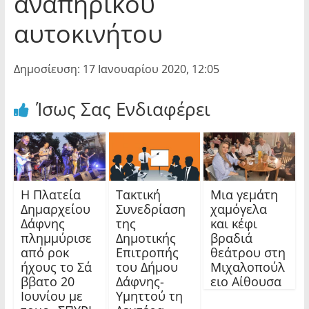
αναπηρικού
αυτοκινήτου
Δημοσίευση: 17 Ιανουαρίου 2020, 12:05
Ίσως Σας Ενδιαφέρει
Η Πλατεία
Τακτική
Μια γεμάτη
Δημαρχείου
Συνεδρίαση
χαμόγελα
Δάφνης
της
και κέφι
πλημμύρισε
Δημοτικής
βραδιά
από ροκ
Επιτροπής
θεάτρου στη
ήχους το Σά
του Δήμου
Μιχαλοπούλ
ββατο 20
Δάφνης-
ειο Αίθουσα
Ιουνίου με
Υμηττού τη