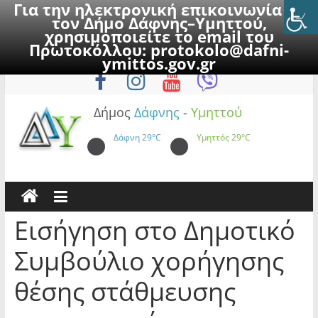
Για την ηλεκτρονική επικοινωνία με
τον Δήμο Δάφνης–Υμηττού,
χρησιμοποιείτε το email του
Πρωτοκόλλου:
protokolo@dafni-
Skip
Κυριακή, 9 Αυγούστου 2026
ymittos.gov.gr
to
content
Δήμος
Δάφνης
-
Υμηττού
Δάφνη
29°C
Υμηττός
29°C
Εισήγηση στο Δημοτικό
Συμβούλιο χορήγησης
θέσης στάθμευσης