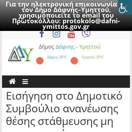
Για την ηλεκτρονική επικοινωνία με
τον Δήμο Δάφνης–Υμηττού,
χρησιμοποιείτε το email του
Πρωτοκόλλου:
protokolo@dafni-
Skip
Σάββατο, 8 Αυγούστου 2026
ymittos.gov.gr
to
content
Δήμος
Δάφνης
-
Υμηττού
Δάφνη
35°C
Υμηττός
35°C
Εισήγηση στο Δημοτικό
Συμβούλιο ανανέωσης
θέσης στάθμευσης μη