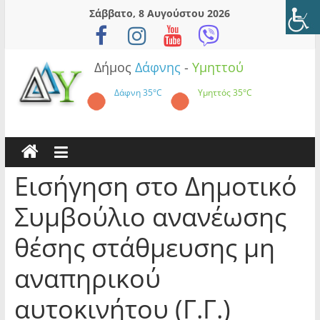
Skip
Σάββατο, 8 Αυγούστου 2026
to
content
Δήμος
Δάφνης
-
Υμηττού
Δάφνη
35°C
Υμηττός
35°C
Εισήγηση στο Δημοτικό
Συμβούλιο ανανέωσης
θέσης στάθμευσης μη
αναπηρικού
αυτοκινήτου (Γ.Γ.)