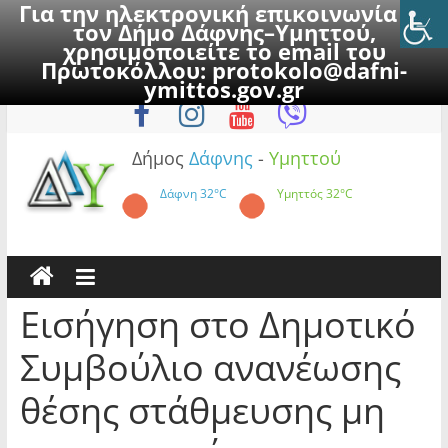
Για την ηλεκτρονική επικοινωνία με
τον Δήμο Δάφνης–Υμηττού,
χρησιμοποιείτε το email του
Πρωτοκόλλου:
protokolo@dafni-
Skip
Πέμπτη, 6 Αυγούστου 2026
ymittos.gov.gr
to
content
Δήμος
Δάφνης
-
Υμηττού
Δάφνη
32°C
Υμηττός
32°C
Εισήγηση στο Δημοτικό
Συμβούλιο ανανέωσης
θέσης στάθμευσης μη