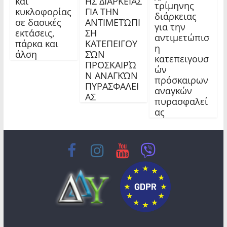
και
ΗΣ ΔΙΑΡΚΕΙΑΣ
τρίμηνης
κυκλοφορίας
ΓΙΑ ΤΗΝ
διάρκειας
σε δασικές
ΑΝΤΙΜΕΤΏΠΙ
για την
εκτάσεις,
ΣΗ
αντιμετώπισ
πάρκα και
ΚΑΤΕΠΕΙΓΟΥ
η
άλση
ΣΏΝ
κατεπειγουσ
ΠΡΟΣΚΑΙΡΏ
ών
Ν ΑΝΑΓΚΏΝ
πρόσκαιρων
ΠΥΡΑΣΦΑΛΕΙ
αναγκών
ΑΣ
πυρασφαλεί
ας