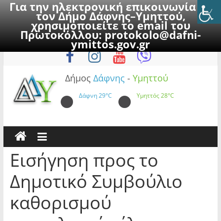
Για την ηλεκτρονική επικοινωνία με
τον Δήμο Δάφνης–Υμηττού,
χρησιμοποιείτε το email του
Πρωτοκόλλου:
protokolo@dafni-
Skip
Πέμπτη, 6 Αυγούστου 2026
ymittos.gov.gr
to
content
Δήμος
Δάφνης
-
Υμηττού
Δάφνη
29°C
Υμηττός
28°C
Εισήγηση προς το
Δημοτικό Συμβούλιο
καθορισμού