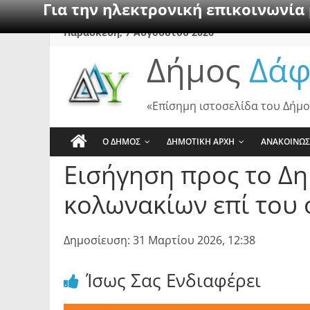
Για την ηλεκτρονική επικοινωνία
Skip
Παρασκευή, 7 Αυγούστου 2026
to
Δήμος
Δάφ
content
«Επίσημη ιστοσελίδα του Δήμο
Ο ΔΗΜΟΣ
ΔΗΜΟΤΙΚΗ ΑΡΧΗ
ΑΝΑΚΟΙΝΩΣ
Εισήγηση προς το Δ
κολωνακίων επί του
Δημοσίευση: 31 Μαρτίου 2026, 12:38
Ίσως Σας Ενδιαφέρει