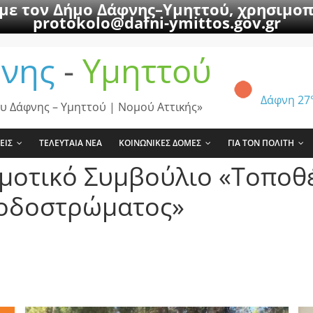
 με τον Δήμο Δάφνης–Υμηττού, χρησιμοπ
protokolo@dafni-ymittos.gov.gr
νης
-
Υμηττού
Δάφνη
27
υ Δάφνης – Υμηττού | Νομού Αττικής»
ΕΙΣ
ΤΕΛΕΥΤΑΙΑ ΝΕΑ
ΚΟΙΝΩΝΙΚΕΣ ΔΟΜΕΣ
ΓΙΑ ΤΟΝ ΠΟΛΙΤΗ
ημοτικό Συμβούλιο «Τοποθ
 οδοστρώματος»