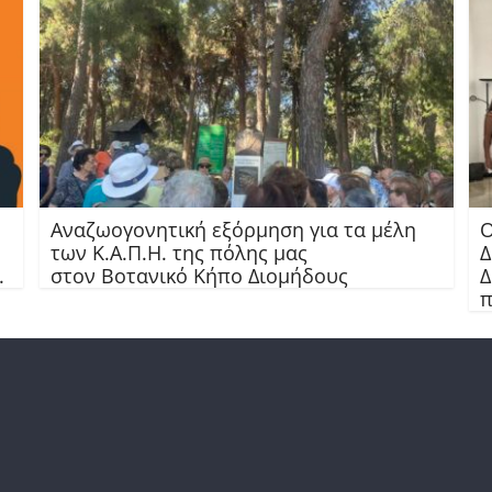
Αναζωογονητική εξόρμηση για τα μέλη
Ο
των Κ.Α.Π.Η. της πόλης μας
Δ
.
στον Βοτανικό Κήπο Διομήδους
Δ
π