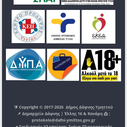
🔰 Copyright © 2017-2026
Δήμος Δάφνης-Υμηττού
📌 Δημαρχείο Δάφνης | Έλλης 16 & Κανάρη 📩 :
protokolo@dafni-ymittos.gov.gr
🔹Σχεδιασμός-Υλοποίηση:
Τμήμα Πληροφορικής