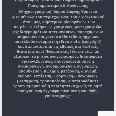
Προγραμματισμού & Οργάνωσης
(Μηχανογράφηση)
Δήμου Δάφνης-Υμηττού
🔸Το σύνολο του περιεχομένου του Διαδικτυακού
Τόπου μας, συμπεριλαμβανομένων, των
κειμένων, ειδήσεων, γραφικών, φωτογραφιών,
σχεδιαγραμμάτων, απεικονίσεων, παρεχόμενων
υπηρεσιών και γενικά κάθε είδους αρχείων,
αποτελούν πνευματική ιδιοκτησία, (copyright)
και διέπονται από τις εθνικές και διεθνείς
διατάξεις περί Πνευματικής Ιδιοκτησίας, με
εξαίρεση τα ρητώς αναγνωρισμένα δικαιώματα
τρίτων.
Συνεπώς, απαγορεύεται ρητά η
αναπαραγωγή, αναδημοσίευση, αντιγραφή,
αποθήκευση, πώληση, μετάδοση, διανομή,
έκδοση, εκτέλεση, «φόρτωση» (download),
μετάφραση, τροποποίηση με οποιονδήποτε
τρόπο, τμηματικά η περιληπτικά χωρίς τη ρητή
προηγούμενη έγγραφη συναίνεση του
dafni-
ymittos.gov.gr