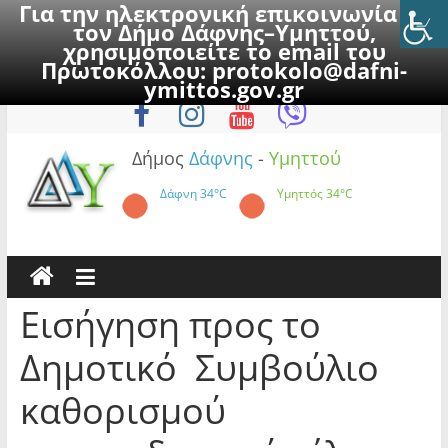
Για την ηλεκτρονική επικοινωνία με
τον Δήμο Δάφνης–Υμηττού,
χρησιμοποιείτε το email του
Πρωτοκόλλου:
protokolo@dafni-
Skip
Πέμπτη, 6 Αυγούστου 2026
ymittos.gov.gr
to
content
Δήμος
Δάφνης
-
Υμηττού
Δάφνη
34°C
Υμηττός
34°C
Εισήγηση προς το
Δημοτικό Συμβούλιο
καθορισμού