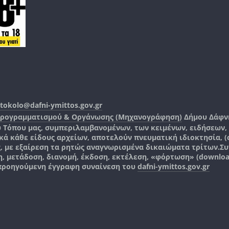
tokolo@dafni-ymittos.gov.gr
Προγραμματισμού & Οργάνωσης (Μηχανογράφηση)
Δήμου Δάφν
ύ Τόπου μας, συμπεριλαμβανομένων, των κειμένων, ειδήσεων
 κάθε είδους αρχείων, αποτελούν πνευματική ιδιοκτησία, (co
ς, με εξαίρεση τα ρητώς αναγνωρισμένα δικαιώματα τρίτων.
Συ
, μετάδοση, διανομή, έκδοση, εκτέλεση, «φόρτωση» (downlo
 προηγούμενη έγγραφη συναίνεση του
dafni-ymittos.gov.gr