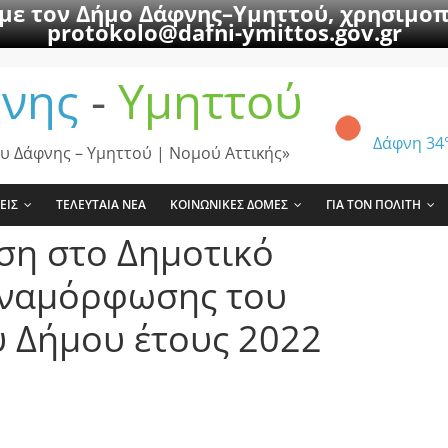
 με τον Δήμο Δάφνης–Υμηττού, χρησιμοπ
protokolo@dafni-ymittos.gov.gr
νης
-
Υμηττού
Δάφνη
34
υ Δάφνης – Υμηττού | Νομού Αττικής»
ΕΙΣ
ΤΕΛΕΥΤΑΙΑ ΝΕΑ
ΚΟΙΝΩΝΙΚΕΣ ΔΟΜΕΣ
ΓΙΑ ΤΟΝ ΠΟΛΙΤΗ
ση στο Δημοτικό
αναμόρφωσης του
 Δήμου έτους 2022