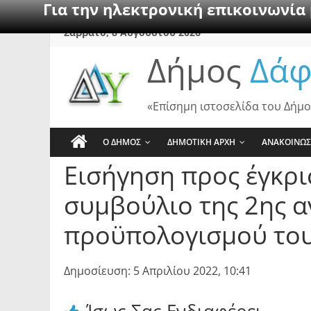
Για την ηλεκτρονική επικοινωνία
Skip
Σάββατο, 8 Αυγούστου 2026
to
Δήμος
Δάφ
content
«Επίσημη ιστοσελίδα του Δήμο
Ο ΔΗΜΟΣ
ΔΗΜΟΤΙΚΗ ΑΡΧΗ
ΑΝΑΚΟΙΝΩΣ
Εισήγηση προς έγκρι
συμβούλιο της 2ης 
προϋπολογισμού του
Δημοσίευση: 5 Απριλίου 2022, 10:41