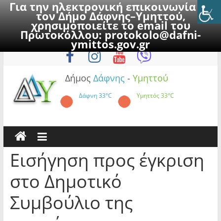
Για την ηλεκτρονική επικοινωνία με
τον Δήμο Δάφνης–Υμηττού,
χρησιμοποιείτε το email του
Πρωτοκόλλου:
protokolo@dafni-
Skip
Δευτέρα, 10 Αυγούστου 2026
ymittos.gov.gr
to
content
Δήμος
Δάφνης
-
Υμηττού
Δάφνη
33°C
Υμηττός
33°C
Εισήγηση προς έγκριση
στο Δημοτικό
Συμβούλιο της