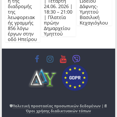
η της
| Τετάρτη
Ωδείου
διαδρομής
24.06. 2026 |
Δάφνης-
της
18:30 – 21:00
Υμηττού
λεωφορειακ
| Πλατεία
Βασιλική
ής γραμμής
πρώην
Κεχαγιόγλου
856 λόγω
Δημαρχείου
έργων στην
Υμηττού
οδό Ηπείρου
🛡️
Πολιτική προστασίας προσωπικών δεδομένων
|📄
Όροι χρήσης διαδικτυακών τόπων