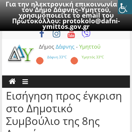
Για την ηλεκτρονική επικοινωνία με
τον Δήμο Δάφνης–Υμηττού,
χρησιμοποιείτε το email του
Πρωτοκόλλου:
protokolo@dafni-
Skip
Κυριακή, 9 Αυγούστου 2026
ymittos.gov.gr
to
content
Δήμος
Δάφνης
-
Υμηττού
Δάφνη
33°C
Υμηττός
33°C
Εισήγηση προς έγκριση
στο Δημοτικό
Συμβούλιο της 8ης