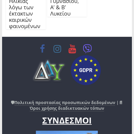
Ηλικίας
Γυμνασίου,
λόγω των
Α’ & Β’
έκτακτων
Λυκείου
καιρικών
φαινομένων
🛡️
Πολιτική προστασίας προσωπικών δεδομένων
|📄
Όροι χρήσης διαδικτυακών τόπων
ΣΥΝΔΕΣΜΟΙ