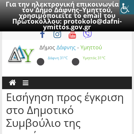
Για την ηλεκτρονική επικοινωνία με
τον Δήμο Δάφνης–Υμηττού,
χρησιμοποιείτε το email του
Πρωτοκόλλου:
protokolo@dafni-
Skip
Σάββατο, 8 Αυγούστου 2026
ymittos.gov.gr
to
content
Δήμος
Δάφνης
-
Υμηττού
Δάφνη
31°C
Υμηττός
31°C
Εισήγηση προς έγκριση
στο Δημοτικό
Συμβούλιο της