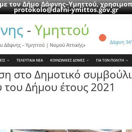
 με τον Δήμο Δάφνης–Υμηττού, χρησιμοπ
protokolo@dafni-ymittos.gov.gr
νης
-
Υμηττού
Δάφνη
34
υ Δάφνης – Υμηττού | Νομού Αττικής»
ΕΙΣ
ΤΕΛΕΥΤΑΙΑ ΝΕΑ
ΚΟΙΝΩΝΙΚΕΣ ΔΟΜΕΣ
ΓΙΑ ΤΟΝ ΠΟΛΙΤΗ
ιση στο Δημοτικό συμβούλ
 του Δήμου έτους 2021