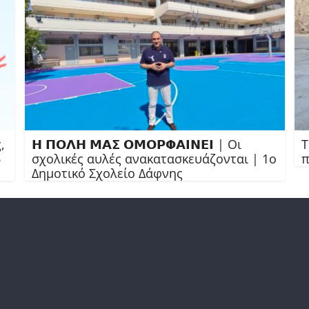
,
𝝜 𝝥𝝤𝝠𝝜 𝝡𝝖𝝨 𝝤𝝡𝝤𝝦𝝫𝝖𝝞𝝢𝝚𝝞 | Οι
Τ
6
σχολικές αυλές ανακατασκευάζονται | 1ο
π
Δημοτικό Σχολείο Δάφνης