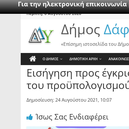
Για την ηλεκτρονική επικοινωνία
Skip
Πέμπτη, 6 Αυγούστου 2026
to
Δήμος
Δάφ
content
«Επίσημη ιστοσελίδα του Δήμο
Ο ΔΗΜΟΣ
ΔΗΜΟΤΙΚΗ ΑΡΧΗ
ΑΝΑΚΟΙΝΩΣ
Εισήγηση προς έγκρ
του προϋπολογισμού
Δημοσίευση: 24 Αυγούστου 2021, 10:07
Ίσως Σας Ενδιαφέρει