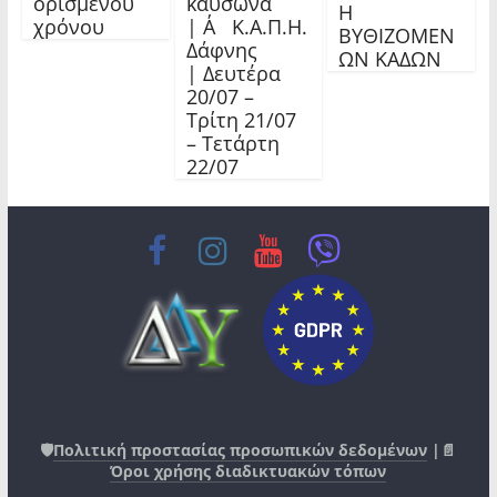
ορισμένου
καύσωνα
Η
χρόνου
| Α΄ Κ.Α.Π.Η.
ΒΥΘΙΖΟΜΕΝ
Δάφνης
ΩΝ ΚΑΔΩΝ
| Δευτέρα
20/07 –
Τρίτη 21/07
– Τετάρτη
22/07
🛡️
Πολιτική προστασίας προσωπικών δεδομένων
|📄
Όροι χρήσης διαδικτυακών τόπων