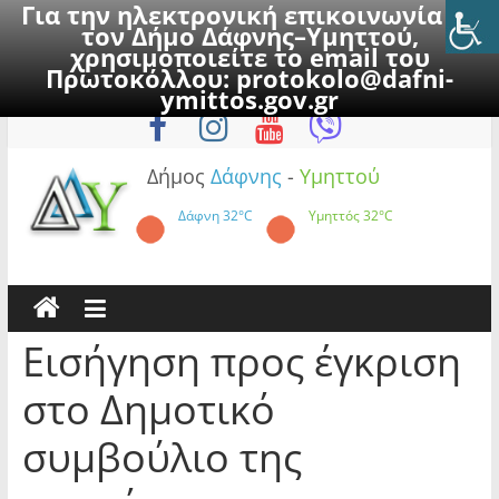
Για την ηλεκτρονική επικοινωνία με
τον Δήμο Δάφνης–Υμηττού,
χρησιμοποιείτε το email του
Πρωτοκόλλου:
protokolo@dafni-
Skip
Πέμπτη, 6 Αυγούστου 2026
ymittos.gov.gr
to
content
Δήμος
Δάφνης
-
Υμηττού
Δάφνη
32°C
Υμηττός
32°C
Εισήγηση προς έγκριση
στο Δημοτικό
συμβούλιο της