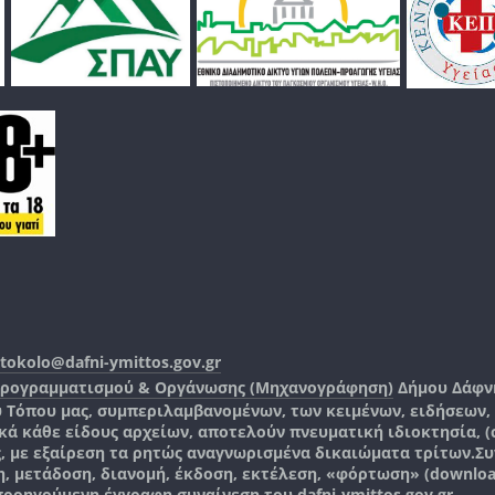
tokolo@dafni-ymittos.gov.gr
Προγραμματισμού & Οργάνωσης (Μηχανογράφηση)
Δήμου Δάφν
ύ Τόπου μας, συμπεριλαμβανομένων, των κειμένων, ειδήσεων
 κάθε είδους αρχείων, αποτελούν πνευματική ιδιοκτησία, (co
ς, με εξαίρεση τα ρητώς αναγνωρισμένα δικαιώματα τρίτων.
Συ
, μετάδοση, διανομή, έκδοση, εκτέλεση, «φόρτωση» (downlo
 προηγούμενη έγγραφη συναίνεση του
dafni-ymittos.gov.gr