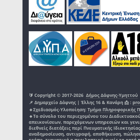
🔰 Copyright © 2017-2026
Δήμος Δάφνης-Υμηττού
📌 Δημαρχείο Δάφνης | Έλλης 16 & Κανάρη 📩 :
pro
🔹Σχεδιασμός-Υλοποίηση:
Τμήμα Πληροφορικής 
🔸Το σύνολο του περιεχομένου του Διαδικτυακο
απεικονίσεων, παρεχόμενων υπηρεσιών και γενικά
διεθνείς διατάξεις περί Πνευματικής Ιδιοκτησία
αναδημοσίευση, αντιγραφή, αποθήκευση, πώληση
τρόπο, τμηματικά η περιληπτικά χωρίς τη ρητή