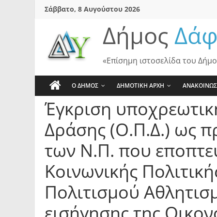
Skip
Σάββατο, 8 Αυγούστου 2026
to
Δήμος
Δάφ
content
«Επίσημη ιστοσελίδα του Δήμο
Ο ΔΗΜΟΣ
ΔΗΜΟΤΙΚΗ ΑΡΧΗ
ΑΝΑΚΟΙΝΩΣ
Έγκριση υποχρεωτι
Δράσης (Ο.Π.Δ.) ως π
των Ν.Π. που εποπτε
Κοινωνικής Πολιτική
Πολιτισμού Αθλητισ
εισήγησης της Οικον