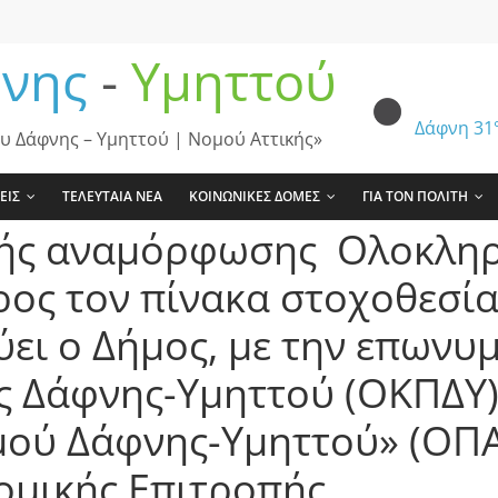
νης
-
Υμηττού
Δάφνη
31
υ Δάφνης – Υμηττού | Νομού Αττικής»
ΕΙΣ
ΤΕΛΕΥΤΑΙΑ ΝΕΑ
ΚΟΙΝΩΝΙΚΕΣ ΔΟΜΕΣ
ΓΙΑ ΤΟΝ ΠΟΛΙΤΗ
κής αναμόρφωσης Ολοκλη
ρος τον πίνακα στοχοθεσίας
ύει ο Δήμος, με την επωνυ
ς Δάφνης-Υμηττού (ΟΚΠΔΥ)
μού Δάφνης-Υμηττού» (ΟΠΑ
ομικής Επιτροπής.