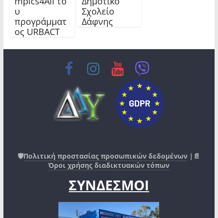
mpics4All το
Δημοτικό
υ
Σχολείο
προγράμματ
Δάφνης
ος URBACT
🛡️
Πολιτική προστασίας προσωπικών δεδομένων
|📄
Όροι χρήσης διαδικτυακών τόπων
ΣΥΝΔΕΣΜΟΙ