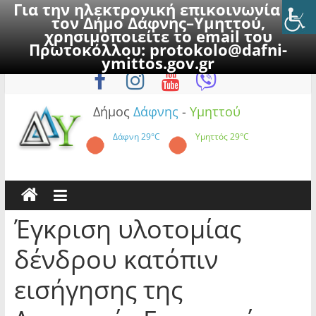
Για την ηλεκτρονική επικοινωνία με
τον Δήμο Δάφνης–Υμηττού,
χρησιμοποιείτε το email του
Πρωτοκόλλου:
protokolo@dafni-
Skip
Παρασκευή, 7 Αυγούστου 2026
ymittos.gov.gr
to
content
Δήμος
Δάφνης
-
Υμηττού
Δάφνη
29°C
Υμηττός
29°C
Έγκριση υλοτομίας
δένδρου κατόπιν
εισήγησης της