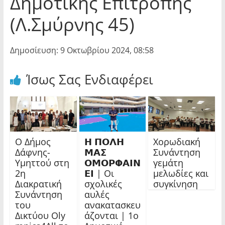
Δημοτικής Επιτροπής
(Λ.Σμύρνης 45)
Δημοσίευση: 9 Οκτωβρίου 2024, 08:58
Ίσως Σας Ενδιαφέρει
Ο Δήμος
𝝜 𝝥𝝤𝝠𝝜
Χορωδιακή
Δάφνης-
𝝡𝝖𝝨
Συνάντηση
Υμηττού στη
𝝤𝝡𝝤𝝦𝝫𝝖𝝞𝝢
γεμάτη
2η
𝝚𝝞 | Οι
μελωδίες και
Διακρατική
σχολικές
συγκίνηση
Συνάντηση
αυλές
του
ανακατασκευ
Δικτύου Oly
άζονται | 1ο