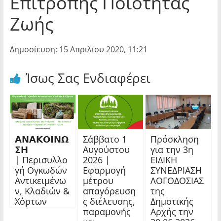
Επιτροπής Ποιότητας
Ζωής
Δημοσίευση: 15 Απριλίου 2020, 11:21
Ίσως Σας Ενδιαφέρει
𝝖𝝢𝝖𝝟𝝤𝝞𝝢𝝮
Σάββατο 1
Πρόσκληση
𝝨𝝜
Αυγούστου
για την 3η
| Περισυλλο
2026 |
ΕΙΔΙΚΗ
γή Ογκωδών
Εφαρμογή
ΣΥΝΕΔΡΙΑΣΗ
Αντικειμένω
μέτρου
ΛΟΓΟΔΟΣΙΑΣ
ν, Κλαδιών &
απαγόρευση
της
Χόρτων
ς διέλευσης,
Δημοτικής
παραμονής
Αρχής την