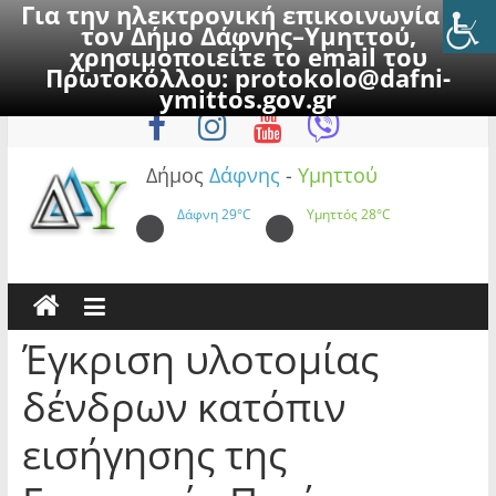
Για την ηλεκτρονική επικοινωνία με
τον Δήμο Δάφνης–Υμηττού,
χρησιμοποιείτε το email του
Πρωτοκόλλου:
protokolo@dafni-
Skip
Παρασκευή, 7 Αυγούστου 2026
ymittos.gov.gr
to
content
Δήμος
Δάφνης
-
Υμηττού
Δάφνη
29°C
Υμηττός
28°C
Έγκριση υλοτομίας
δένδρων κατόπιν
εισήγησης της