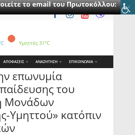
οιείτε το email του Πρωτοκόλλου:
°C
Υμηττός
31°C
ΑΠΟΦΑΣΕΙΣ
ΑΝΑΖΗΤΗΣΗ
ΕΠΙΚΟΙΝΩΝΙΑ
την επωνυμία
παίδευσης του
πή Μονάδων
ς-Υμηττού» κατόπιν
κών