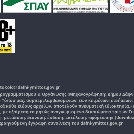
tokolo@dafni-ymittos.gov.gr
Προγραμματισμού & Οργάνωσης (Μηχανογράφηση)
Δήμου Δάφν
ύ Τόπου μας, συμπεριλαμβανομένων, των κειμένων, ειδήσεων
 κάθε είδους αρχείων, αποτελούν πνευματική ιδιοκτησία, (co
ς, με εξαίρεση τα ρητώς αναγνωρισμένα δικαιώματα τρίτων.
Συ
, μετάδοση, διανομή, έκδοση, εκτέλεση, «φόρτωση» (downlo
 προηγούμενη έγγραφη συναίνεση του
dafni-ymittos.gov.gr