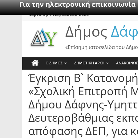
Για την ηλεκτρονική επικοινωνία
Skip
Κυριακή, 9 Αυγούστου 2026
to
Δήμος
Δάφ
content
«Επίσημη ιστοσελίδα του Δήμο
Ο ΔΗΜΟΣ
ΔΗΜΟΤΙΚΗ ΑΡΧΗ
ΑΝΑΚΟΙΝΩΣ
Έγκριση Β` Κατανομή
«Σχολική Επιτροπή 
Δήμου Δάφνης-Υμηττ
Δευτεροβάθμιας εκπ
απόφασης ΔΕΠ, για 