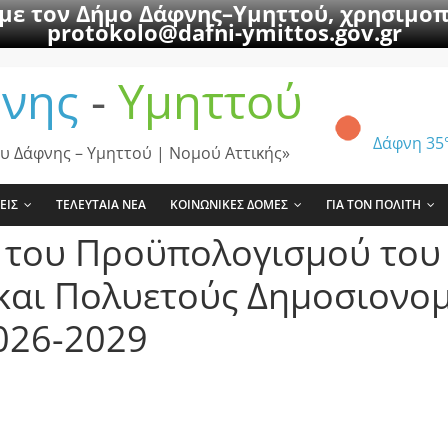
 με τον Δήμο Δάφνης–Υμηττού, χρησιμοπ
protokolo@dafni-ymittos.gov.gr
νης
-
Υμηττού
Δάφνη
35
υ Δάφνης – Υμηττού | Νομού Αττικής»
ΕΙΣ
ΤΕΛΕΥΤΑΙΑ ΝΕΑ
ΚΟΙΝΩΝΙΚΕΣ ΔΟΜΕΣ
ΓΙΑ ΤΟΝ ΠΟΛΙΤΗ
υ του Προϋπολογισμού του
 και Πολυετούς Δημοσιονο
026-2029