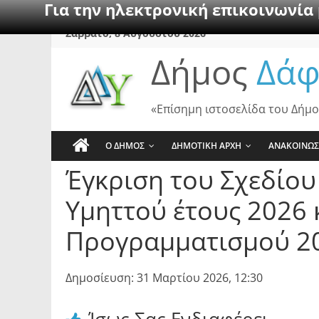
Για την ηλεκτρονική επικοινωνία
Skip
Σάββατο, 8 Αυγούστου 2026
to
Δήμος
Δάφ
content
«Επίσημη ιστοσελίδα του Δήμο
Ο ΔΗΜΟΣ
ΔΗΜΟΤΙΚΗ ΑΡΧΗ
ΑΝΑΚΟΙΝΩΣ
Έγκριση του Σχεδίο
Υμηττού έτους 2026
Προγραμματισμού 2
Δημοσίευση: 31 Μαρτίου 2026, 12:30