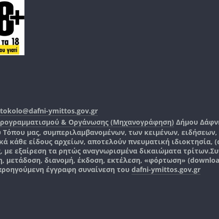
tokolo@dafni-ymittos.gov.gr
Προγραμματισμού & Οργάνωσης (Μηχανογράφηση)
Δήμου Δάφν
ύ Τόπου μας, συμπεριλαμβανομένων, των κειμένων, ειδήσεων
 κάθε είδους αρχείων, αποτελούν πνευματική ιδιοκτησία, (co
ς, με εξαίρεση τα ρητώς αναγνωρισμένα δικαιώματα τρίτων.
Συ
, μετάδοση, διανομή, έκδοση, εκτέλεση, «φόρτωση» (downlo
 προηγούμενη έγγραφη συναίνεση του
dafni-ymittos.gov.gr