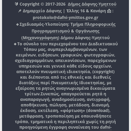
🔰 Copyright © 2017-2026
Δήμος Δάφνης-Υμηττού
📌 Δημαρχείο Δάφνης | Έλλης 16 & Κανάρη 📩 :
protokolo@dafni-ymittos.gov.gr
🔹Σχεδιασμός-Υλοποίηση:
Τμήμα Πληροφορικής
Προγραμματισμού & Οργάνωσης
(Μηχανογράφηση)
Δήμου Δάφνης-Υμηττού
🔸Το σύνολο του περιεχομένου του Διαδικτυακού
Τόπου μας, συμπεριλαμβανομένων, των
κειμένων, ειδήσεων, γραφικών, φωτογραφιών,
σχεδιαγραμμάτων, απεικονίσεων, παρεχόμενων
υπηρεσιών και γενικά κάθε είδους αρχείων,
αποτελούν πνευματική ιδιοκτησία, (copyright)
και διέπονται από τις εθνικές και διεθνείς
διατάξεις περί Πνευματικής Ιδιοκτησίας, με
εξαίρεση τα ρητώς αναγνωρισμένα δικαιώματα
τρίτων.
Συνεπώς, απαγορεύεται ρητά η
αναπαραγωγή, αναδημοσίευση, αντιγραφή,
αποθήκευση, πώληση, μετάδοση, διανομή,
έκδοση, εκτέλεση, «φόρτωση» (download),
μετάφραση, τροποποίηση με οποιονδήποτε
τρόπο, τμηματικά η περιληπτικά χωρίς τη ρητή
προηγούμενη έγγραφη συναίνεση του
dafni-