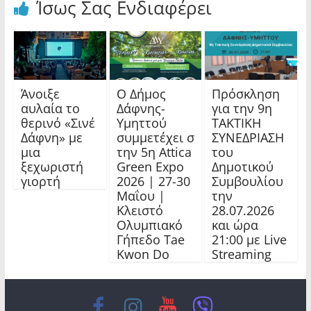
Ίσως Σας Ενδιαφέρει
Άνοιξε
Ο Δήμος
Πρόσκληση
αυλαία το
Δάφνης-
για την 9η
θερινό «Σινέ
Υμηττού
ΤΑΚΤΙΚΗ
Δάφνη» με
συμμετέχει σ
ΣΥΝΕΔΡΙΑΣΗ
μια
την 5η Attica
του
ξεχωριστή
Green Expo
Δημοτικού
γιορτή
2026 | 27-30
Συμβουλίου
Μαΐου |
την
Κλειστό
28.07.2026
Ολυμπιακό
και ώρα
Γήπεδο Tae
21:00 με Live
Kwon Do
Streaming