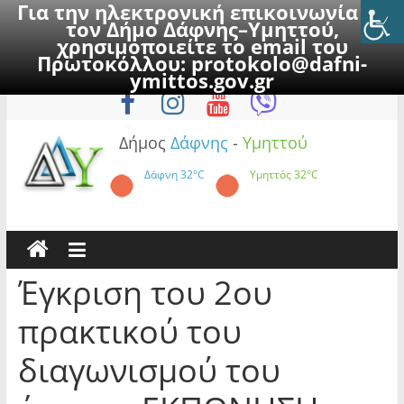
Για την ηλεκτρονική επικοινωνία με
τον Δήμο Δάφνης–Υμηττού,
χρησιμοποιείτε το email του
Πρωτοκόλλου:
protokolo@dafni-
Skip
Σάββατο, 8 Αυγούστου 2026
ymittos.gov.gr
to
content
Δήμος
Δάφνης
-
Υμηττού
Δάφνη
32°C
Υμηττός
32°C
Έγκριση του 2ου
πρακτικού του
διαγωνισμού του