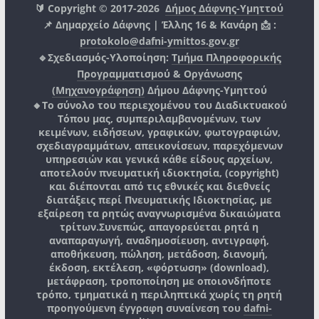
🔰 Copyright © 2017-2026
Δήμος Δάφνης-Υμηττού
📌 Δημαρχείο Δάφνης | Έλλης 16 & Κανάρη 📩 :
protokolo@dafni-ymittos.gov.gr
🔹Σχεδιασμός-Υλοποίηση:
Τμήμα Πληροφορικής
Προγραμματισμού & Οργάνωσης
(Μηχανογράφηση)
Δήμου Δάφνης-Υμηττού
🔸Το σύνολο του περιεχομένου του Διαδικτυακού
Τόπου μας, συμπεριλαμβανομένων, των
κειμένων, ειδήσεων, γραφικών, φωτογραφιών,
σχεδιαγραμμάτων, απεικονίσεων, παρεχόμενων
υπηρεσιών και γενικά κάθε είδους αρχείων,
αποτελούν πνευματική ιδιοκτησία, (copyright)
και διέπονται από τις εθνικές και διεθνείς
διατάξεις περί Πνευματικής Ιδιοκτησίας, με
εξαίρεση τα ρητώς αναγνωρισμένα δικαιώματα
τρίτων.
Συνεπώς, απαγορεύεται ρητά η
αναπαραγωγή, αναδημοσίευση, αντιγραφή,
αποθήκευση, πώληση, μετάδοση, διανομή,
έκδοση, εκτέλεση, «φόρτωση» (download),
μετάφραση, τροποποίηση με οποιονδήποτε
τρόπο, τμηματικά η περιληπτικά χωρίς τη ρητή
προηγούμενη έγγραφη συναίνεση του
dafni-