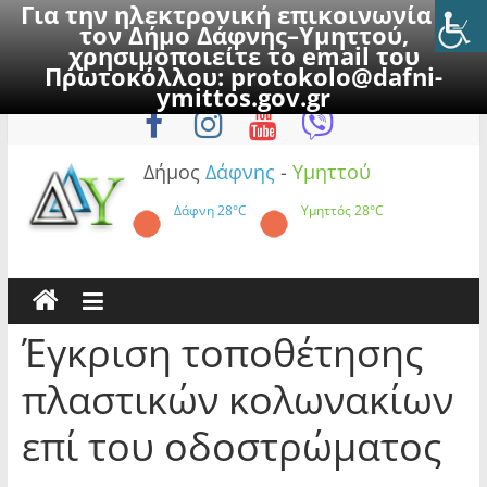
Για την ηλεκτρονική επικοινωνία με
τον Δήμο Δάφνης–Υμηττού,
χρησιμοποιείτε το email του
Πρωτοκόλλου:
protokolo@dafni-
Skip
Δευτέρα, 10 Αυγούστου 2026
ymittos.gov.gr
to
content
Δήμος
Δάφνης
-
Υμηττού
Δάφνη
28°C
Υμηττός
28°C
Έγκριση τοποθέτησης
πλαστικών κολωνακίων
επί του οδοστρώματος