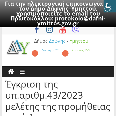
Για την ηλεκτρονική επικοινωνία με
τον Δήμο Δάφνης–Υμηττού,
χρησιμοποιείτε το email του
Πρωτοκόλλου:
protokolo@dafni-
Skip
Σάββατο, 8 Αυγούστου 2026
ymittos.gov.gr
to
content
Δήμος
Δάφνης
-
Υμηττού
Δάφνη
35°C
Υμηττός
35°C
Έγκριση της
υπ.αριθμ.43/2023
μελέτης της προμήθειας