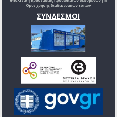
🛡️
Πολιτική προστασίας προσωπικών δεδομένων
|📄
Όροι χρήσης διαδικτυακών τόπων
ΣΥΝΔΕΣΜΟΙ