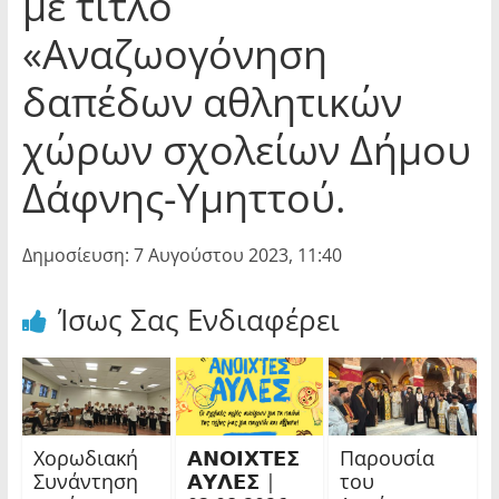
με τίτλο
«Αναζωογόνηση
δαπέδων αθλητικών
χώρων σχολείων Δήμου
Δάφνης-Υμηττού.
Δημοσίευση: 7 Αυγούστου 2023, 11:40
Ίσως Σας Ενδιαφέρει
Χορωδιακή
𝝖𝝢𝝤𝝞𝝬𝝩𝝚𝝨
Παρουσία
Συνάντηση
𝝖𝝪𝝠𝝚𝝨 |
του