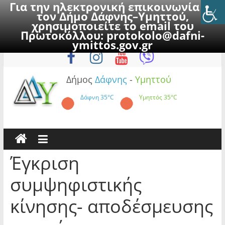
Για την ηλεκτρονική επικοινωνία με
τον Δήμο Δάφνης–Υμηττού,
χρησιμοποιείτε το email του
Πρωτοκόλλου:
protokolo@dafni-
Skip
Σάββατο, 8 Αυγούστου 2026
ymittos.gov.gr
to
content
Δήμος
Δάφνης
-
Υμηττού
Δάφνη
35°C
Υμηττός
35°C
Έγκριση
συμψηφιστικής
κίνησης- αποδέσμευσης