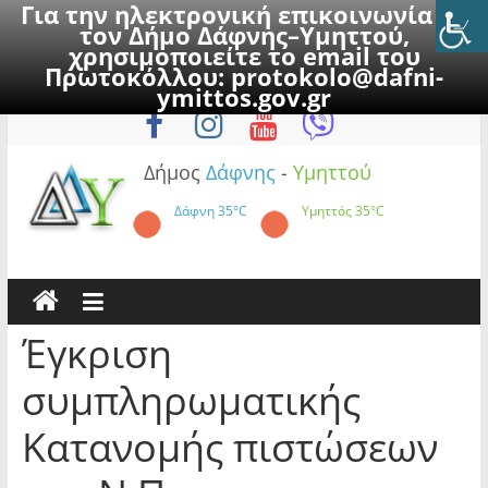
Για την ηλεκτρονική επικοινωνία με
τον Δήμο Δάφνης–Υμηττού,
χρησιμοποιείτε το email του
Πρωτοκόλλου:
protokolo@dafni-
Skip
Σάββατο, 8 Αυγούστου 2026
ymittos.gov.gr
to
content
Δήμος
Δάφνης
-
Υμηττού
Δάφνη
35°C
Υμηττός
35°C
Έγκριση
συμπληρωματικής
Κατανομής πιστώσεων