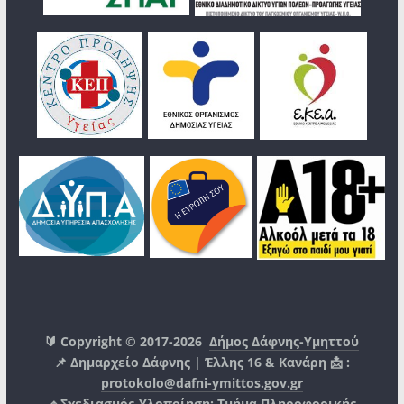
🔰 Copyright © 2017-2026
Δήμος Δάφνης-Υμηττού
📌 Δημαρχείο Δάφνης | Έλλης 16 & Κανάρη 📩 :
protokolo@dafni-ymittos.gov.gr
🔹Σχεδιασμός-Υλοποίηση:
Τμήμα Πληροφορικής