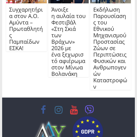
Συγχαρητήρι
Άνοιξε
Εκδήλωση
α στον Α.Ο.
η αυλαία του
Παρουσίαση
Αμύντα –
Φεστιβάλ
ς του
Πρωταθλητή
«Στη Σκιά
Εθνικού
ς
των
Μηχανισμού
Παμπαίδων
Βράχων»
Προστασίας
ΕΣΚΑ!
2026 με
Ζώων σε
ένα ξεχωρισ
Περιπτώσεις
τό αφιέρωμα
Φυσικών και
στον Μίνωα
Ανθρωπογεν
Βολανάκη
ών
Καταστροφώ
ν