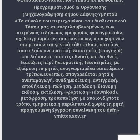
Προγραμματισμού & Οργάνωσης
(Μηχανογράφηση)
Δήμου Δάφνης-Υμηττού
🔸Το σύνολο του περιεχομένου του Διαδικτυακού
Τόπου μας, συμπεριλαμβανομένων, των
κειμένων, ειδήσεων, γραφικών, φωτογραφιών,
σχεδιαγραμμάτων, απεικονίσεων, παρεχόμενων
υπηρεσιών και γενικά κάθε είδους αρχείων,
αποτελούν πνευματική ιδιοκτησία, (copyright)
και διέπονται από τις εθνικές και διεθνείς
διατάξεις περί Πνευματικής Ιδιοκτησίας, με
εξαίρεση τα ρητώς αναγνωρισμένα δικαιώματα
τρίτων.
Συνεπώς, απαγορεύεται ρητά η
αναπαραγωγή, αναδημοσίευση, αντιγραφή,
αποθήκευση, πώληση, μετάδοση, διανομή,
έκδοση, εκτέλεση, «φόρτωση» (download),
μετάφραση, τροποποίηση με οποιονδήποτε
τρόπο, τμηματικά η περιληπτικά χωρίς τη ρητή
προηγούμενη έγγραφη συναίνεση του
dafni-
ymittos.gov.gr