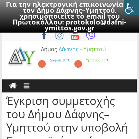
Για την ηλεκτρονική επικοινωνία με
τον Δήμο Δάφνης–Υμηττού,
χρησιμοποιείτε το email του
Πρωτοκόλλου:
protokolo@dafni-
Skip
Σάββατο, 8 Αυγούστου 2026
ymittos.gov.gr
to
content
Δήμος
Δάφνης
-
Υμηττού
Δάφνη
36°C
Υμηττός
35°C
Έγκριση συμμετοχής
του Δήμου Δάφνης–
Υμηττού στην υποβολή