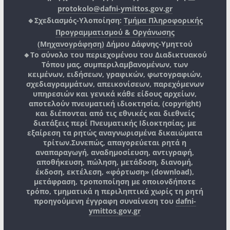
protokolo@dafni-ymittos.gov.gr
🔹Σχεδιασμός-Υλοποίηση:
Τμήμα Πληροφορικής
Προγραμματισμού & Οργάνωσης
(Μηχανογράφηση)
Δήμου Δάφνης-Υμηττού
🔸Το σύνολο του περιεχομένου του Διαδικτυακού
Τόπου μας, συμπεριλαμβανομένων, των
κειμένων, ειδήσεων, γραφικών, φωτογραφιών,
σχεδιαγραμμάτων, απεικονίσεων, παρεχόμενων
υπηρεσιών και γενικά κάθε είδους αρχείων,
αποτελούν πνευματική ιδιοκτησία, (copyright)
και διέπονται από τις εθνικές και διεθνείς
διατάξεις περί Πνευματικής Ιδιοκτησίας, με
εξαίρεση τα ρητώς αναγνωρισμένα δικαιώματα
τρίτων.
Συνεπώς, απαγορεύεται ρητά η
αναπαραγωγή, αναδημοσίευση, αντιγραφή,
αποθήκευση, πώληση, μετάδοση, διανομή,
έκδοση, εκτέλεση, «φόρτωση» (download),
μετάφραση, τροποποίηση με οποιονδήποτε
τρόπο, τμηματικά η περιληπτικά χωρίς τη ρητή
προηγούμενη έγγραφη συναίνεση του
dafni-
ymittos.gov.gr