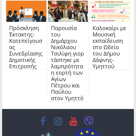
Πρόσκληση
Παρουσία
Καλοκαίρι με
Έκτακτης-
του
Μουσική
Κατεπείγουσ
Δημάρχου
εκπαίδευση
ας
Νικόλαου
στο Ωδείο
Συνεδρίασης
Τσιλίφη γιορ
του Δήμου
Δημοτικής
τάστηκε με
Δάφνης-
Επιτροπής
λαμπρότητα
Υμηττού
η εορτή των
Αγίων
Πέτρου και
Παύλου
στον Υμηττό