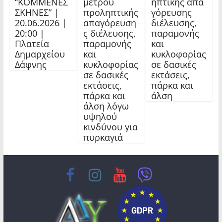
“ΚΟΜΜΕΝΕΣ
μέτρου
ηπτικής απα
ΣΚΗΝΕΣ” |
προληπτικής
γόρευσης
20.06.2026 |
απαγόρευση
διέλευσης,
20:00 |
ς διέλευσης,
παραμονής
Πλατεία
παραμονής
και
Δημαρχείου
και
κυκλοφορίας
Δάφνης
κυκλοφορίας
σε δασικές
σε δασικές
εκτάσεις,
εκτάσεις,
πάρκα και
πάρκα και
άλση
άλση λόγω
υψηλού
κινδύνου για
πυρκαγιά