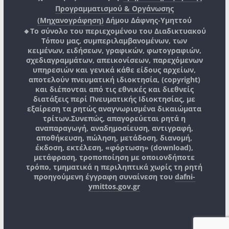
Προγραμματισμού & Οργάνωσης
(Μηχανογράφηση)
Δήμου Δάφνης-Υμηττού
🔸Το σύνολο του περιεχομένου του Διαδικτυακού
Τόπου μας, συμπεριλαμβανομένων, των
κειμένων, ειδήσεων, γραφικών, φωτογραφιών,
σχεδιαγραμμάτων, απεικονίσεων, παρεχόμενων
υπηρεσιών και γενικά κάθε είδους αρχείων,
αποτελούν πνευματική ιδιοκτησία, (copyright)
και διέπονται από τις εθνικές και διεθνείς
διατάξεις περί Πνευματικής Ιδιοκτησίας, με
εξαίρεση τα ρητώς αναγνωρισμένα δικαιώματα
τρίτων.
Συνεπώς, απαγορεύεται ρητά η
αναπαραγωγή, αναδημοσίευση, αντιγραφή,
αποθήκευση, πώληση, μετάδοση, διανομή,
έκδοση, εκτέλεση, «φόρτωση» (download),
μετάφραση, τροποποίηση με οποιονδήποτε
τρόπο, τμηματικά η περιληπτικά χωρίς τη ρητή
προηγούμενη έγγραφη συναίνεση του
dafni-
ymittos.gov.gr