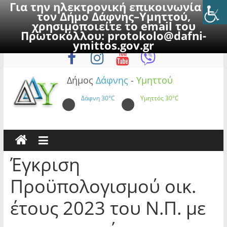
Για την ηλεκτρονική επικοινωνία με
τον Δήμο Δάφνης–Υμηττού,
χρησιμοποιείτε το email του
Πρωτοκόλλου:
protokolo@dafni-
Skip
Πέμπτη, 6 Αυγούστου 2026
ymittos.gov.gr
to
content
Δήμος
Δάφνης
-
Υμηττού
Δάφνη
30°C
Υμηττός
30°C
Έγκριση
Προϋπολογισμού οικ.
έτους 2023 του Ν.Π. με