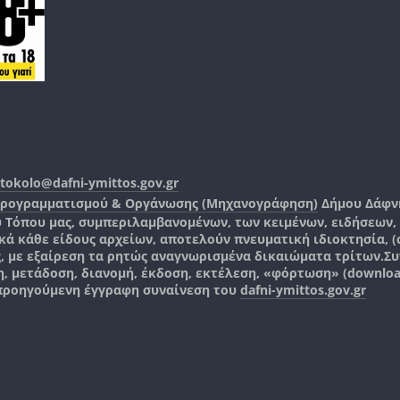
tokolo@dafni-ymittos.gov.gr
Προγραμματισμού & Οργάνωσης (Μηχανογράφηση)
Δήμου Δάφν
ύ Τόπου μας, συμπεριλαμβανομένων, των κειμένων, ειδήσεων
 κάθε είδους αρχείων, αποτελούν πνευματική ιδιοκτησία, (co
ς, με εξαίρεση τα ρητώς αναγνωρισμένα δικαιώματα τρίτων.
Συ
, μετάδοση, διανομή, έκδοση, εκτέλεση, «φόρτωση» (downlo
 προηγούμενη έγγραφη συναίνεση του
dafni-ymittos.gov.gr