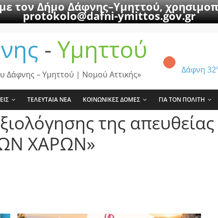
 με τον Δήμο Δάφνης–Υμηττού, χρησιμοπ
protokolo@dafni-ymittos.gov.gr
νης
-
Υμηττού
Δάφνη
32
υ Δάφνης – Υμηττού | Νομού Αττικής»
ΕΙΣ
ΤΕΛΕΥΤΑΙΑ ΝΕΑ
ΚΟΙΝΩΝΙΚΕΣ ΔΟΜΕΣ
ΓΙΑ ΤΟΝ ΠΟΛΙΤΗ
ξιολόγησης της απευθείας
ΚΩΝ ΧΑΡΩΝ»