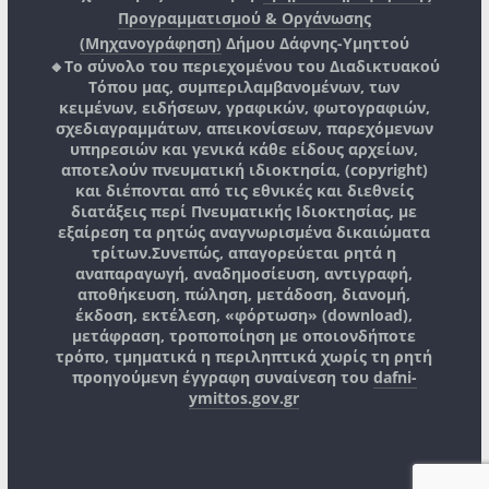
Προγραμματισμού & Οργάνωσης
(Μηχανογράφηση)
Δήμου Δάφνης-Υμηττού
🔸Το σύνολο του περιεχομένου του Διαδικτυακού
Τόπου μας, συμπεριλαμβανομένων, των
κειμένων, ειδήσεων, γραφικών, φωτογραφιών,
σχεδιαγραμμάτων, απεικονίσεων, παρεχόμενων
υπηρεσιών και γενικά κάθε είδους αρχείων,
αποτελούν πνευματική ιδιοκτησία, (copyright)
και διέπονται από τις εθνικές και διεθνείς
διατάξεις περί Πνευματικής Ιδιοκτησίας, με
εξαίρεση τα ρητώς αναγνωρισμένα δικαιώματα
τρίτων.
Συνεπώς, απαγορεύεται ρητά η
αναπαραγωγή, αναδημοσίευση, αντιγραφή,
αποθήκευση, πώληση, μετάδοση, διανομή,
έκδοση, εκτέλεση, «φόρτωση» (download),
μετάφραση, τροποποίηση με οποιονδήποτε
τρόπο, τμηματικά η περιληπτικά χωρίς τη ρητή
προηγούμενη έγγραφη συναίνεση του
dafni-
ymittos.gov.gr