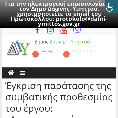
Για την ηλεκτρονική επικοινωνία με
τον Δήμο Δάφνης–Υμηττού,
χρησιμοποιείτε το email του
Πρωτοκόλλου:
protokolo@dafni-
Skip
Πέμπτη, 6 Αυγούστου 2026
ymittos.gov.gr
to
content
Δήμος
Δάφνης
-
Υμηττού
Δάφνη
33°C
Υμηττός
33°C
Έγκριση παράτασης της
συμβατικής προθεσμίας
του έργου: