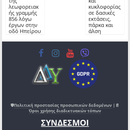
της
και
λεωφορειακ
κυκλοφορίας
ής γραμμής
σε δασικές
856 λόγω
εκτάσεις,
έργων στην
πάρκα και
οδό Ηπείρου
άλση
🛡️
Πολιτική προστασίας προσωπικών δεδομένων
|📄
Όροι χρήσης διαδικτυακών τόπων
ΣΥΝΔΕΣΜΟΙ