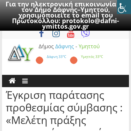
Για την ηλεκτρονική επικοινωνία με
τον Δήμο Δάφνης–Υμηττού,
χρησιμοποιείτε το email του
Πρωτοκόλλου:
protokolo@dafni-
Skip
Κυριακή, 9 Αυγούστου 2026
ymittos.gov.gr
to
content
Δήμος
Δάφνης
-
Υμηττού
Δάφνη
33°C
Υμηττός
33°C
Έγκριση παράτασης
προθεσμίας σύμβασης :
«Μελέτη πράξης