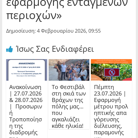
εφαρμογής ενταγμένων
περιοχών»
Δημοσίευση: 4 Φεβρουαρίου 2026, 09:55
Ίσως Σας Ενδιαφέρει
Ανακοίνωση
Το Φεστιβάλ
Πέμπτη
| 27.07.2026
στη σκιά των
23.07.2026 |
& 28.07.2026
Βράχων της
Εφαρμογή
| Προσωριν
πόλης μας…
μέτρου προλ
ή
που
ηπτικής απα
Τροποποίησ
αγκαλιάζει
γόρευσης
η της
κάθε ηλικία!
διέλευσης,
διαδρομής
παραμονής