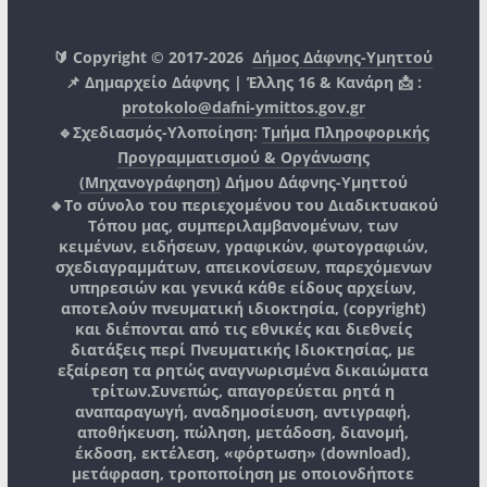
🔰 Copyright © 2017-2026
Δήμος Δάφνης-Υμηττού
📌 Δημαρχείο Δάφνης | Έλλης 16 & Κανάρη 📩 :
protokolo@dafni-ymittos.gov.gr
🔹Σχεδιασμός-Υλοποίηση:
Τμήμα Πληροφορικής
Προγραμματισμού & Οργάνωσης
(Μηχανογράφηση)
Δήμου Δάφνης-Υμηττού
🔸Το σύνολο του περιεχομένου του Διαδικτυακού
Τόπου μας, συμπεριλαμβανομένων, των
κειμένων, ειδήσεων, γραφικών, φωτογραφιών,
σχεδιαγραμμάτων, απεικονίσεων, παρεχόμενων
υπηρεσιών και γενικά κάθε είδους αρχείων,
αποτελούν πνευματική ιδιοκτησία, (copyright)
και διέπονται από τις εθνικές και διεθνείς
διατάξεις περί Πνευματικής Ιδιοκτησίας, με
εξαίρεση τα ρητώς αναγνωρισμένα δικαιώματα
τρίτων.
Συνεπώς, απαγορεύεται ρητά η
αναπαραγωγή, αναδημοσίευση, αντιγραφή,
αποθήκευση, πώληση, μετάδοση, διανομή,
έκδοση, εκτέλεση, «φόρτωση» (download),
μετάφραση, τροποποίηση με οποιονδήποτε