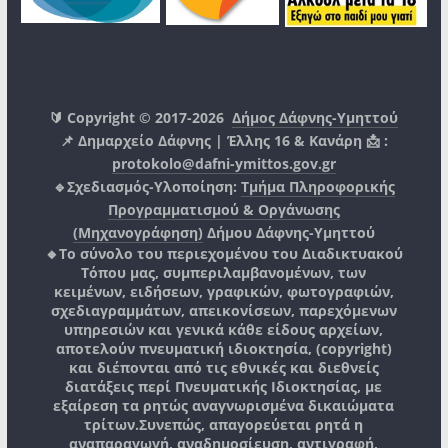
🔰 Copyright © 2017-2026
Δήμος Δάφνης-Υμηττού
📌 Δημαρχείο Δάφνης | Έλλης 16 & Κανάρη 📩 :
protokolo@dafni-ymittos.gov.gr
🔹Σχεδιασμός-Υλοποίηση:
Τμήμα Πληροφορικής
Προγραμματισμού & Οργάνωσης
(Μηχανογράφηση)
Δήμου Δάφνης-Υμηττού
🔸Το σύνολο του περιεχομένου του Διαδικτυακού
Τόπου μας, συμπεριλαμβανομένων, των
κειμένων, ειδήσεων, γραφικών, φωτογραφιών,
σχεδιαγραμμάτων, απεικονίσεων, παρεχόμενων
υπηρεσιών και γενικά κάθε είδους αρχείων,
αποτελούν πνευματική ιδιοκτησία, (copyright)
και διέπονται από τις εθνικές και διεθνείς
διατάξεις περί Πνευματικής Ιδιοκτησίας, με
εξαίρεση τα ρητώς αναγνωρισμένα δικαιώματα
τρίτων.
Συνεπώς, απαγορεύεται ρητά η
αναπαραγωγή, αναδημοσίευση, αντιγραφή,