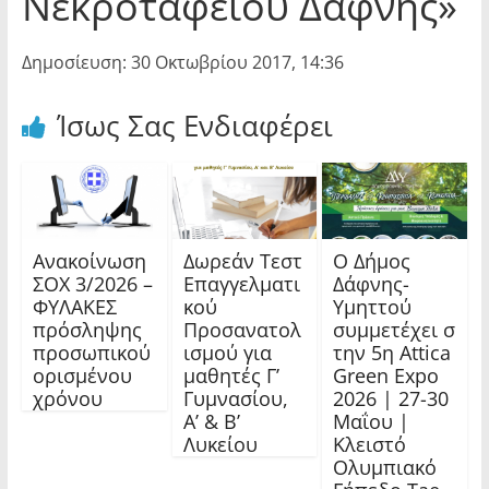
Νεκροταφείου Δάφνης»
Δημοσίευση: 30 Οκτωβρίου 2017, 14:36
Ίσως Σας Ενδιαφέρει
Ανακοίνωση
Δωρεάν Τεστ
Ο Δήμος
ΣΟΧ 3/2026 –
Επαγγελματι
Δάφνης-
ΦΥΛΑΚΕΣ
κού
Υμηττού
πρόσληψης
Προσανατολ
συμμετέχει σ
προσωπικού
ισμού για
την 5η Attica
ορισμένου
μαθητές Γ’
Green Expo
χρόνου
Γυμνασίου,
2026 | 27-30
Α’ & Β’
Μαΐου |
Λυκείου
Κλειστό
Ολυμπιακό