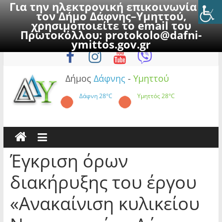
Για την ηλεκτρονική επικοινωνία με
τον Δήμο Δάφνης–Υμηττού,
χρησιμοποιείτε το email του
Πρωτοκόλλου:
protokolo@dafni-
Skip
Παρασκευή, 7 Αυγούστου 2026
ymittos.gov.gr
to
content
Δήμος
Δάφνης
-
Υμηττού
Δάφνη
28°C
Υμηττός
28°C
Έγκριση όρων
διακήρυξης του έργου
«Ανακαίνιση κυλικείου