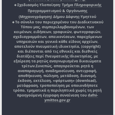
🔹Σχεδιασμός-Υλοποίηση:
Τμήμα Πληροφορικής
Προγραμματισμού & Οργάνωσης
(Μηχανογράφηση)
Δήμου Δάφνης-Υμηττού
🔸Το σύνολο του περιεχομένου του Διαδικτυακού
Τόπου μας, συμπεριλαμβανομένων, των
κειμένων, ειδήσεων, γραφικών, φωτογραφιών,
σχεδιαγραμμάτων, απεικονίσεων, παρεχόμενων
υπηρεσιών και γενικά κάθε είδους αρχείων,
αποτελούν πνευματική ιδιοκτησία, (copyright)
και διέπονται από τις εθνικές και διεθνείς
διατάξεις περί Πνευματικής Ιδιοκτησίας, με
εξαίρεση τα ρητώς αναγνωρισμένα δικαιώματα
τρίτων.
Συνεπώς, απαγορεύεται ρητά η
αναπαραγωγή, αναδημοσίευση, αντιγραφή,
αποθήκευση, πώληση, μετάδοση, διανομή,
έκδοση, εκτέλεση, «φόρτωση» (download),
μετάφραση, τροποποίηση με οποιονδήποτε
τρόπο, τμηματικά η περιληπτικά χωρίς τη ρητή
προηγούμενη έγγραφη συναίνεση του
dafni-
ymittos.gov.gr