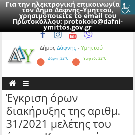
Για την ηλεκτρονική επικοινωνία με
τον Δήμο Δάφνης–Υμηττού,
χρησιμοποιείτε το email του
Πρωτοκόλλου:
protokolo@dafni-
Skip
Πέμπτη, 6 Αυγούστου 2026
ymittos.gov.gr
to
content
Δήμος
Δάφνης
-
Υμηττού
Δάφνη
32°C
Υμηττός
32°C
Έγκριση όρων
διακήρυξης της αριθμ.
31/2021 μελέτης του