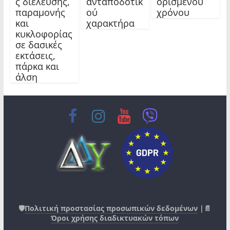
ς διέλευσης,
ανταποδοτικ
ορισμένου
παραμονής
ού
χρόνου
και
χαρακτήρα
κυκλοφορίας
σε δασικές
εκτάσεις,
πάρκα και
άλση
🛡️
Πολιτική προστασίας προσωπικών δεδομένων
|📄
Όροι χρήσης διαδικτυακών τόπων