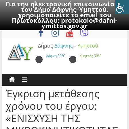
Για την ηλεκτρονική επικοινωνία με
τον Δήμο Δάφνης–Υμηττού,
χρησιμοποιείτε το email του
Πρωτοκόλλου:
protokolo@dafni-
Skip
Κυριακή, 9 Αυγούστου 2026
ymittos.gov.gr
to
content
Δήμος
Δάφνης
-
Υμηττού
Δάφνη
30°C
Υμηττός
30°C
Έγκριση μετάθεσης
χρόνου του έργου:
«ΕΝΙΣΧΥΣΗ ΤΗΣ