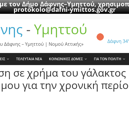
 με τον Δήμο Δάφνης–Υμηττού, χρησιμοπ
protokolo@dafni-ymittos.gov.gr
νης
-
Υμηττού
Δάφνη
34
υ Δάφνης – Υμηττού | Νομού Αττικής»
ΕΙΣ
ΤΕΛΕΥΤΑΙΑ ΝΕΑ
ΚΟΙΝΩΝΙΚΕΣ ΔΟΜΕΣ
ΓΙΑ ΤΟΝ ΠΟΛΙΤΗ
ση σε χρήμα του γάλακτος
μου για την χρονική περί