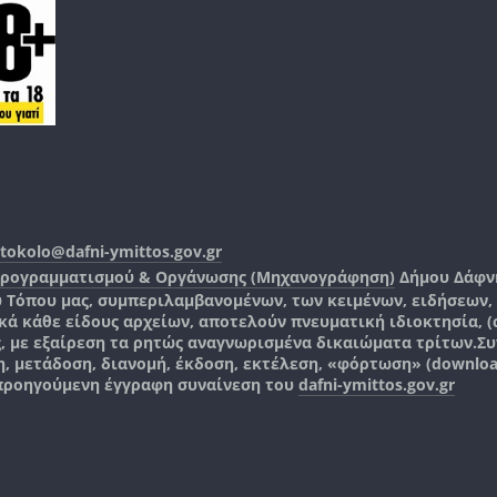
tokolo@dafni-ymittos.gov.gr
Προγραμματισμού & Οργάνωσης (Μηχανογράφηση)
Δήμου Δάφν
ύ Τόπου μας, συμπεριλαμβανομένων, των κειμένων, ειδήσεων
 κάθε είδους αρχείων, αποτελούν πνευματική ιδιοκτησία, (co
ς, με εξαίρεση τα ρητώς αναγνωρισμένα δικαιώματα τρίτων.
Συ
, μετάδοση, διανομή, έκδοση, εκτέλεση, «φόρτωση» (downlo
 προηγούμενη έγγραφη συναίνεση του
dafni-ymittos.gov.gr