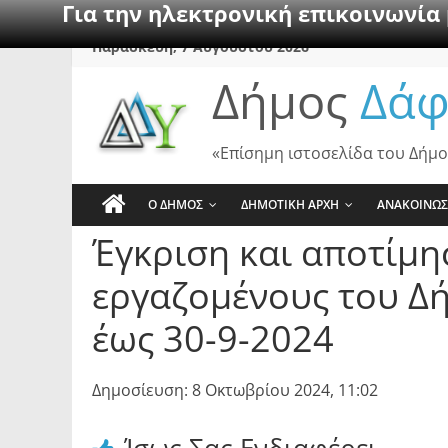
Για την ηλεκτρονική επικοινωνία
Skip
Παρασκευή, 7 Αυγούστου 2026
to
Δήμος
Δάφ
content
«Επίσημη ιστοσελίδα του Δήμο
Ο ΔΗΜΟΣ
ΔΗΜΟΤΙΚΗ ΑΡΧΗ
ΑΝΑΚΟΙΝΩΣ
Έγκριση και αποτίμη
εργαζομένους του Δή
έως 30-9-2024
Δημοσίευση: 8 Οκτωβρίου 2024, 11:02