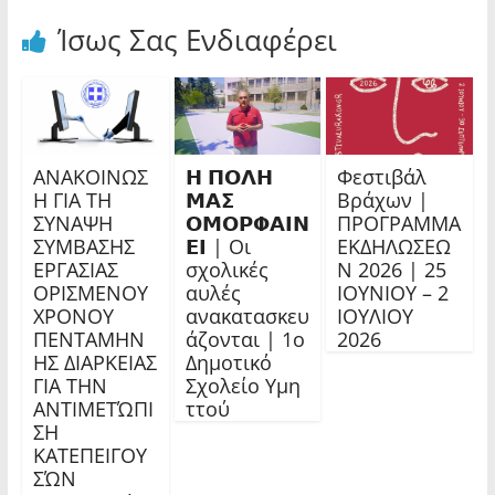
Ίσως Σας Ενδιαφέρει
ΑΝΑΚΟΙΝΩΣ
𝝜 𝝥𝝤𝝠𝝜
Φεστιβάλ
Η ΓΙΑ ΤΗ
𝝡𝝖𝝨
Βράχων |
ΣΥΝΑΨΗ
𝝤𝝡𝝤𝝦𝝫𝝖𝝞𝝢
ΠΡΟΓΡΑΜΜΑ
ΣΥΜΒΑΣΗΣ
𝝚𝝞 | Οι
ΕΚΔΗΛΩΣΕΩ
ΕΡΓΑΣΙΑΣ
σχολικές
Ν 2026 | 25
ΟΡΙΣΜΕΝΟΥ
αυλές
ΙΟΥΝΙΟΥ – 2
ΧΡΟΝΟΥ
ανακατασκευ
ΙΟΥΛΙΟΥ
ΠΕΝΤΑΜΗΝ
άζονται | 1ο
2026
ΗΣ ΔΙΑΡΚΕΙΑΣ
Δημοτικό
ΓΙΑ ΤΗΝ
Σχολείο Υμη
ΑΝΤΙΜΕΤΏΠΙ
ττού
ΣΗ
ΚΑΤΕΠΕΙΓΟΥ
ΣΏΝ