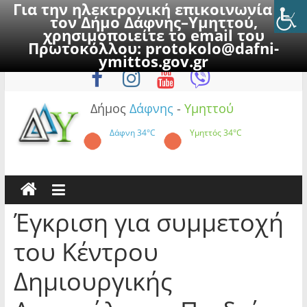
Για την ηλεκτρονική επικοινωνία με
τον Δήμο Δάφνης–Υμηττού,
χρησιμοποιείτε το email του
Πρωτοκόλλου:
protokolo@dafni-
Skip
Πέμπτη, 6 Αυγούστου 2026
ymittos.gov.gr
to
content
Δήμος
Δάφνης
-
Υμηττού
Δάφνη
34°C
Υμηττός
34°C
Έγκριση για συμμετοχή
του Κέντρου
Δημιουργικής