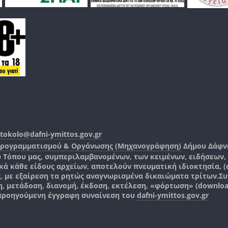
tokolo@dafni-ymittos.gov.gr
Προγραμματισμού & Οργάνωσης (Μηχανογράφηση)
Δήμου Δάφν
ύ Τόπου μας, συμπεριλαμβανομένων, των κειμένων, ειδήσεων
 κάθε είδους αρχείων, αποτελούν πνευματική ιδιοκτησία, (co
ς, με εξαίρεση τα ρητώς αναγνωρισμένα δικαιώματα τρίτων.
Συ
, μετάδοση, διανομή, έκδοση, εκτέλεση, «φόρτωση» (downlo
 προηγούμενη έγγραφη συναίνεση του
dafni-ymittos.gov.gr