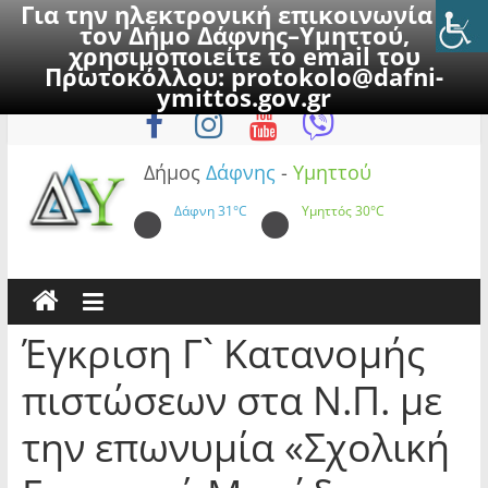
Για την ηλεκτρονική επικοινωνία με
τον Δήμο Δάφνης–Υμηττού,
χρησιμοποιείτε το email του
Πρωτοκόλλου:
protokolo@dafni-
Skip
Κυριακή, 9 Αυγούστου 2026
ymittos.gov.gr
to
content
Δήμος
Δάφνης
-
Υμηττού
Δάφνη
31°C
Υμηττός
30°C
Έγκριση Γ` Κατανομής
πιστώσεων στα Ν.Π. με
την επωνυμία «Σχολική