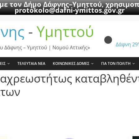
 με τον Δήμο Δάφνης–Υμηττού, χρησιμοπ
protokolo@dafni-ymittos.gov.gr
νης
-
Υμηττού
Δάφνη
29
υ Δάφνης – Υμηττού | Νομού Αττικής»
ΕΙΣ
ΤΕΛΕΥΤΑΙΑ ΝΕΑ
ΚΟΙΝΩΝΙΚΕΣ ΔΟΜΕΣ
ΓΙΑ ΤΟΝ ΠΟΛΙΤΗ
 αχρεωστήτως καταβληθέ
άτων