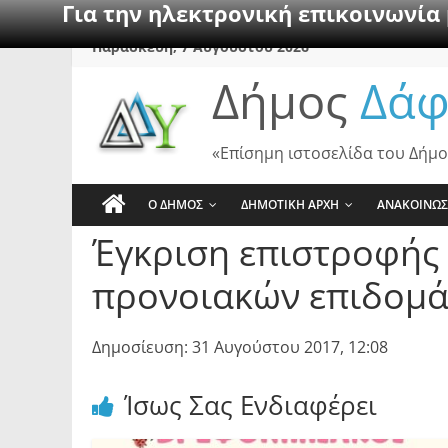
Για την ηλεκτρονική επικοινωνία
Skip
Παρασκευή, 7 Αυγούστου 2026
to
Δήμος
Δάφ
content
«Επίσημη ιστοσελίδα του Δήμο
Ο ΔΗΜΟΣ
ΔΗΜΟΤΙΚΗ ΑΡΧΗ
ΑΝΑΚΟΙΝΩΣ
Έγκριση επιστροφής
προνοιακών επιδομ
Δημοσίευση: 31 Αυγούστου 2017, 12:08
Ίσως Σας Ενδιαφέρει