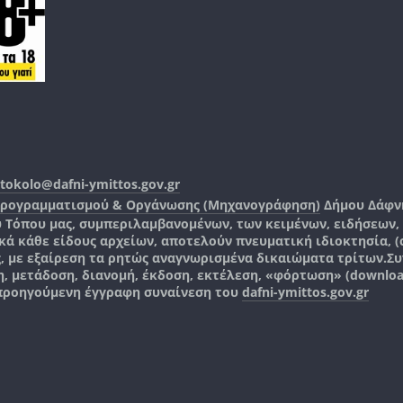
tokolo@dafni-ymittos.gov.gr
Προγραμματισμού & Οργάνωσης (Μηχανογράφηση)
Δήμου Δάφν
ύ Τόπου μας, συμπεριλαμβανομένων, των κειμένων, ειδήσεων
 κάθε είδους αρχείων, αποτελούν πνευματική ιδιοκτησία, (co
ς, με εξαίρεση τα ρητώς αναγνωρισμένα δικαιώματα τρίτων.
Συ
, μετάδοση, διανομή, έκδοση, εκτέλεση, «φόρτωση» (downlo
 προηγούμενη έγγραφη συναίνεση του
dafni-ymittos.gov.gr