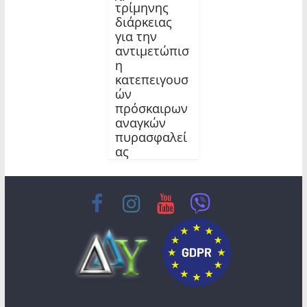
τρίμηνης
διάρκειας
για την
αντιμετώπισ
η
κατεπειγουσ
ών
πρόσκαιρων
αναγκών
πυρασφαλεί
ας