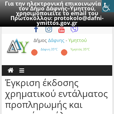
Για την ηλεκτρονική επικοινωνία με
τον Δήμο Δάφνης–Υμηττού,
χρησιμοποιείτε το email του
Πρωτοκόλλου:
protokolo@dafni-
Skip
Παρασκευή, 7 Αυγούστου 2026
ymittos.gov.gr
to
content
Δήμος
Δάφνης
-
Υμηττού
Δάφνη
35°C
Υμηττός
35°C
Έγκριση έκδοσης
χρηματικού εντάλματος
προπληρωμής και