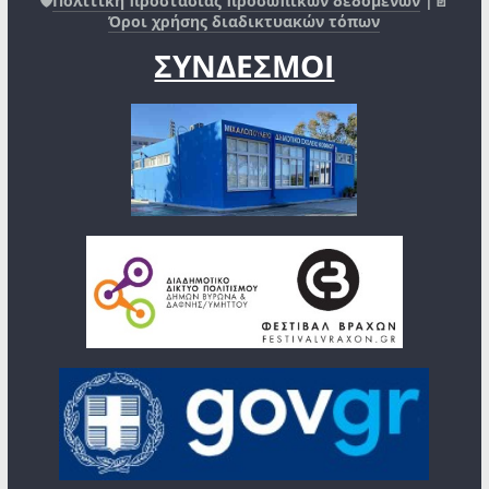
🛡️
Πολιτική προστασίας προσωπικών δεδομένων
|📄
Όροι χρήσης διαδικτυακών τόπων
ΣΥΝΔΕΣΜΟΙ