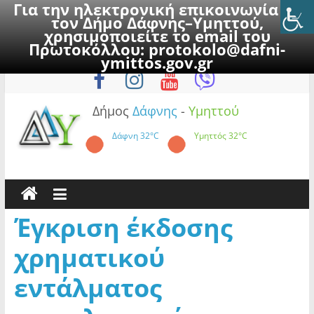
Για την ηλεκτρονική επικοινωνία με
τον Δήμο Δάφνης–Υμηττού,
χρησιμοποιείτε το email του
Πρωτοκόλλου:
protokolo@dafni-
Skip
Παρασκευή, 7 Αυγούστου 2026
ymittos.gov.gr
to
content
Δήμος
Δάφνης
-
Υμηττού
Δάφνη
32°C
Υμηττός
32°C
Έγκριση έκδοσης
χρηματικού
εντάλματος