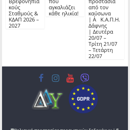
Βρεφονηπια
που
προστασία
κούς
αγκαλιάζει
από τον
Σταθμούς &
κάθε ηλικία!
καύσωνα
ΚΔΑΠ 2026 –
| Α΄ Κ.Α.Π.Η.
2027
Δάφνης
| Δευτέρα
20/07 –
Τρίτη 21/07
– Τετάρτη
22/07