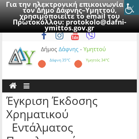
Για την ηλεκτρονική επικοινωνία με
τον Δήμο Δάφνης–Υμηττού,
χρησιμοποιείτε το email του
Πρωτοκόλλου:
protokolo@dafni-
Skip
Παρασκευή, 7 Αυγούστου 2026
ymittos.gov.gr
to
content
Δήμος
Δάφνης
-
Υμηττού
Δάφνη
35°C
Υμηττός
34°C
Έγκριση Έκδοσης
Χρηματικού
Εντάλματος