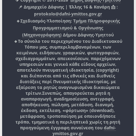
📌 Δημαρχείο Δάφνης | Έλλης 16 & Κανάρη 📩 :
protokolo@dafni-ymittos.gov.gr
🔹Σχεδιασμός-Υλοποίηση:
Τμήμα Πληροφορικής
Προγραμματισμού & Οργάνωσης
(Μηχανογράφηση)
Δήμου Δάφνης-Υμηττού
🔸Το σύνολο του περιεχομένου του Διαδικτυακού
Τόπου μας, συμπεριλαμβανομένων, των
κειμένων, ειδήσεων, γραφικών, φωτογραφιών,
σχεδιαγραμμάτων, απεικονίσεων, παρεχόμενων
υπηρεσιών και γενικά κάθε είδους αρχείων,
αποτελούν πνευματική ιδιοκτησία, (copyright)
και διέπονται από τις εθνικές και διεθνείς
διατάξεις περί Πνευματικής Ιδιοκτησίας, με
εξαίρεση τα ρητώς αναγνωρισμένα δικαιώματα
τρίτων.
Συνεπώς, απαγορεύεται ρητά η
αναπαραγωγή, αναδημοσίευση, αντιγραφή,
αποθήκευση, πώληση, μετάδοση, διανομή,
έκδοση, εκτέλεση, «φόρτωση» (download),
μετάφραση, τροποποίηση με οποιονδήποτε
τρόπο, τμηματικά η περιληπτικά χωρίς τη ρητή
προηγούμενη έγγραφη συναίνεση του
dafni-
ymittos.gov.gr