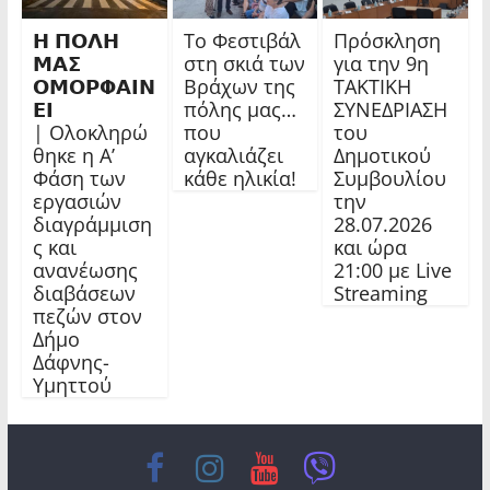
𝝜 𝝥𝝤𝝠𝝜
Το Φεστιβάλ
Πρόσκληση
𝝡𝝖𝝨
στη σκιά των
για την 9η
𝝤𝝡𝝤𝝦𝝫𝝖𝝞𝝢
Βράχων της
ΤΑΚΤΙΚΗ
𝝚𝝞
πόλης μας…
ΣΥΝΕΔΡΙΑΣΗ
| Ολοκληρώ
που
του
θηκε η Α’
αγκαλιάζει
Δημοτικού
Φάση των
κάθε ηλικία!
Συμβουλίου
εργασιών
την
διαγράμμιση
28.07.2026
ς και
και ώρα
ανανέωσης
21:00 με Live
διαβάσεων
Streaming
πεζών στον
Δήμο
Δάφνης-
Υμηττού